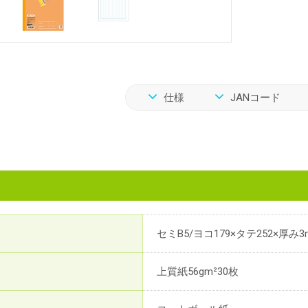
仕様
JANコード
セミB5/ヨコ179×タテ252×厚み3
上質紙56gm²30枚