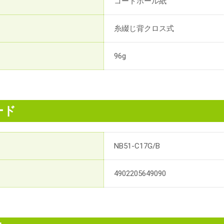
コートボール紙
糸綴じ背クロス式
96g
ード
NB51-C17G/B
4902205649090