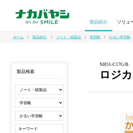
製品紹介
ソリュ
ホーム
製品紹介
ノート・紙製品
学習帳
かるい学習帳
フォトフ
BPO
トップメッセージ
（ビジネス・プロセス・アウトソーシング）
アルバム
額縁
NB51-C17G/B
ロジカ
製品検索
オーダー手帳・ノベルティ制作
IR情報
プリンタ用紙
ノート・
スマートフォン・
ドキュメントスキャニングサービス
サステナビリティ
ゲーム関
タブレット関連
導入事例
防災・
シルバー
セキュリティ用品