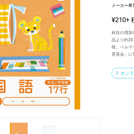
メーカー希
¥210
+ 
新製品一覧
科目の増加
品より約2
様。ベルマ
育英会」に
オンラ