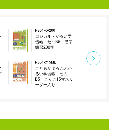
NB51-KA200
NB51-C18M
か
ロジカル・かるい学
こどもがよ
習帳 セミB5 漢字
るい学習帳
字
練習200字
B5 こくご1
NB51-C15ML
NB51-C12GL
学
こどもがよろこぶか
こどもがよ
字
るい学習帳 セミ
るい学習帳
B5 こくご15マスリ
B5 こくご
ーダー入り
ダー入り