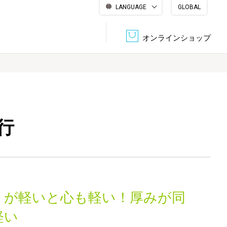
LANGUAGE
GLOBAL
English
繁體中文
简体中文
한국어
日本語
オンラインショップ
文書管理・機密抹消
会社概要
収納・整理用品
ファニチャー
行
DPS（データ・プリント・サービス）
認証一覧
筆記具
パソコン周辺機器
サステナブルな紙器製品「asue（あすえ）」
ボード用品
事務用品
トが軽いと心も軽い！厚みが同
キャラクター・
学童用品
シリーズ商品
軽い