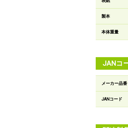
表紙
製本
本体重量
JANコ
メーカー品番
JANコード