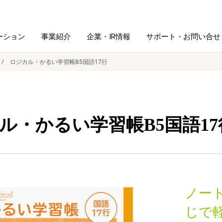
ーション
事業紹介
企業・IR情報
サポート・お問い合せ
ロジカル・かるい学習帳B5国語17行
レーム・
シュレッダ・
図書館ソリューション
経営方針
ラミネータ
ル・かるい学習帳B5国語17
ファイル・
学校ソリューション
沿革
紙製品
ホルダー用品
総務＋クリエイティブ
採用情報
連
デジタルカメラ関連
ノー
デジタル文具
じで