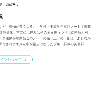
望小売価格：
税
など、荷物が多くなる、小学校・中高学年向けノート従来商
0％軽量化。本文には厚みはそのまま裏うつりは従来品と同
ーク運動参加商品このノートの売り上げの一部は「あしなが
寄付されます真ん中が幅広になったブルー罫線の英習罫
インショップ