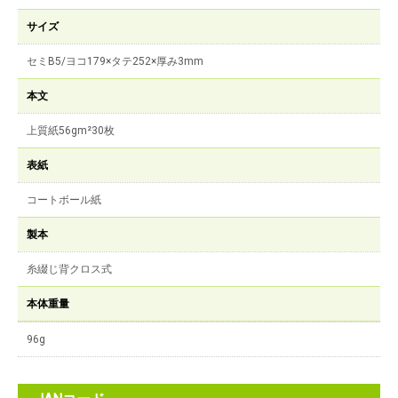
サイズ
セミB5/ヨコ179×タテ252×厚み3mm
本文
上質紙56gm²30枚
表紙
コートボール紙
製本
糸綴じ背クロス式
本体重量
96g