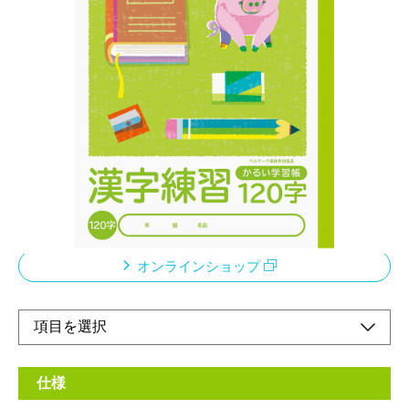
ノートが軽いと心も軽い！厚みが同じで軽い
メーカー希望小売価格：
¥210
+ 税
科目の増加など、荷物が多くなる、小学校・中高学年向けノート
従来商品より約20％軽量化。本文には厚みはそのまま裏うつりは
従来品と同様。ベルマーク運動参加商品このノートの売り上げの
一部は「あしなが育英会」に寄付されます真ん中が幅広になった
ブルー罫線の英習罫
オンラインショップ
仕様