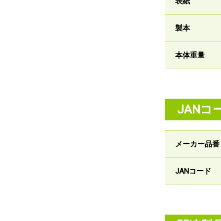
表紙
製本
本体重量
JANコ
メーカー品番
JANコード