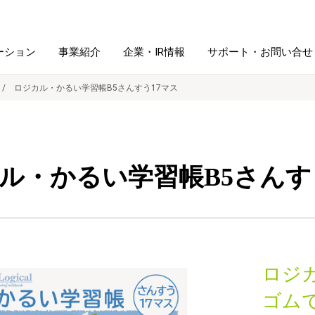
ーション
事業紹介
企業・IR情報
サポート・お問い合せ
ロジカル・かるい学習帳B5さんすう17マス
レーム・
シュレッダ・
図書館ソリューション
経営方針
ラミネータ
ル・かるい学習帳B5さんす
ファイル・
学校ソリューション
沿革
紙製品
ホルダー用品
総務＋クリエイティブ
採用情報
連
デジタルカメラ関連
ロジ
デジタル文具
ゴム