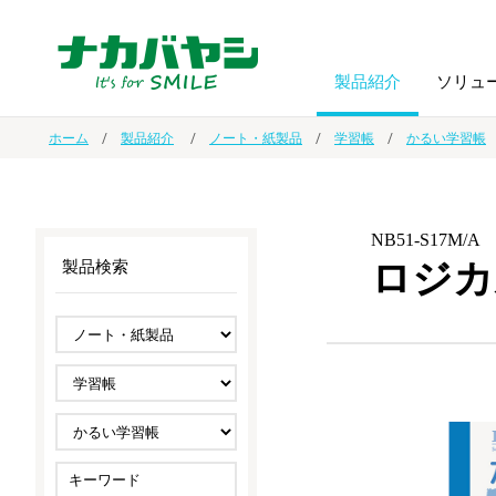
製品紹介
ソリュ
ホーム
製品紹介
ノート・紙製品
学習帳
かるい学習帳
フォトフ
BPO
トップメッセージ
（ビジネス・プロセス・アウトソーシング）
アルバム
額縁
NB51-S17M/A
ロジカ
製品検索
オーダー手帳・ノベルティ制作
IR情報
プリンタ用紙
ノート・
スマートフォン・
ドキュメントスキャニングサービス
サステナビリティ
ゲーム関
タブレット関連
導入事例
防災・
シルバー
セキュリティ用品