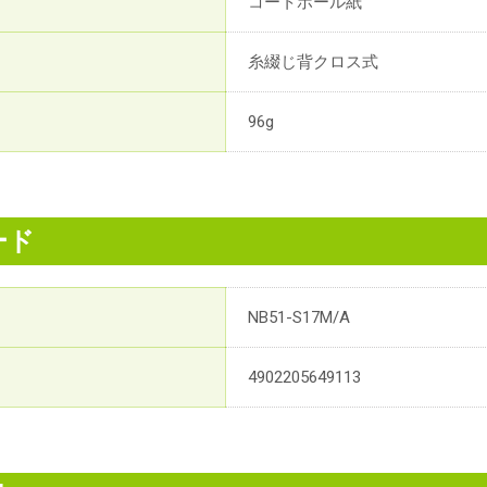
コートボール紙
糸綴じ背クロス式
96g
ード
NB51-S17M/A
4902205649113