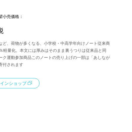
望小売価格：
税
など、荷物が多くなる、小学校・中高学年向けノート従来商
0％軽量化。本文には厚みはそのまま裏うつりは従来品と同
ーク運動参加商品このノートの売り上げの一部は「あしなが
寄付されます
インショップ