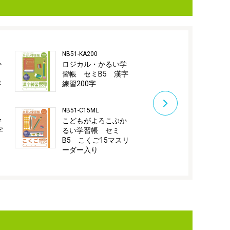
NB51-KA200
NB51-C18M
か
ロジカル・かるい学
こどもがよ
習帳 セミB5 漢字
るい学習帳
字
練習200字
B5 こくご1
NB51-C15ML
NB51-C12GL
学
こどもがよろこぶか
こどもがよ
字
るい学習帳 セミ
るい学習帳
B5 こくご15マスリ
B5 こくご
ーダー入り
ダー入り