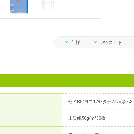
仕様
JANコード
セミB5/ヨコ179×タテ252×厚み3
上質紙56g/m²30枚