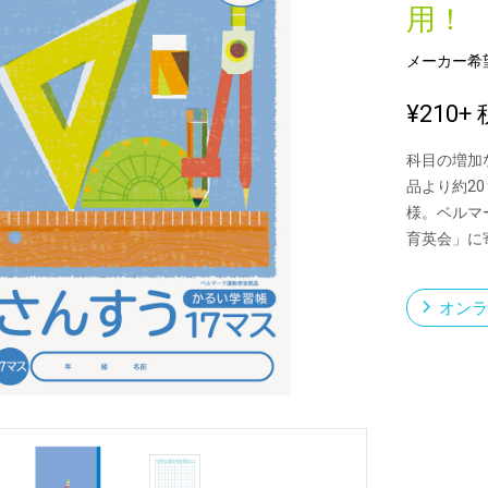
用！
メーカー希
新製品一覧
¥210
+ 
科目の増加
品より約2
様。ベルマ
育英会」に
オンラ