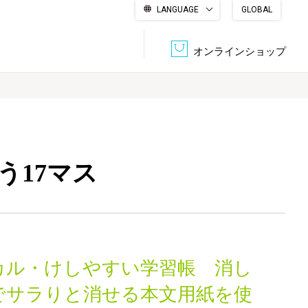
LANGUAGE
GLOBAL
English
繁體中文
简体中文
한국어
日本語
オンラインショップ
文書管理・機密抹消
会社概要
収納・整理用品
ファニチャー
う17マス
DPS（データ・プリント・サービス）
認証一覧
筆記具
パソコン周辺機器
サステナブルな紙器製品「asue（あすえ）」
ボード用品
事務用品
カル・けしやすい学習帳 消し
キャラクター・
学童用品
シリーズ商品
でサラりと消せる本文用紙を使