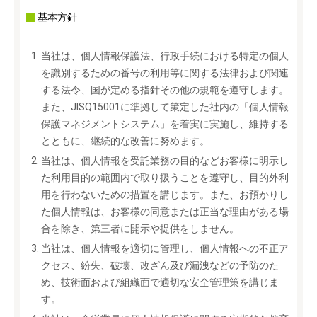
基本方針
当社は、個人情報保護法、行政手続における特定の個人
を識別するための番号の利用等に関する法律および関連
する法令、国が定める指針その他の規範を遵守します。
また、JISQ15001に準拠して策定した社内の「個人情報
保護マネジメントシステム」を着実に実施し、維持する
とともに、継続的な改善に努めます。
当社は、個人情報を受託業務の目的などお客様に明示し
た利用目的の範囲内で取り扱うことを遵守し、目的外利
用を行わないための措置を講じます。また、お預かりし
た個人情報は、お客様の同意または正当な理由がある場
合を除き、第三者に開示や提供をしません。
当社は、個人情報を適切に管理し、個人情報への不正ア
クセス、紛失、破壊、改ざん及び漏洩などの予防のた
め、技術面および組織面で適切な安全管理策を講じま
す。