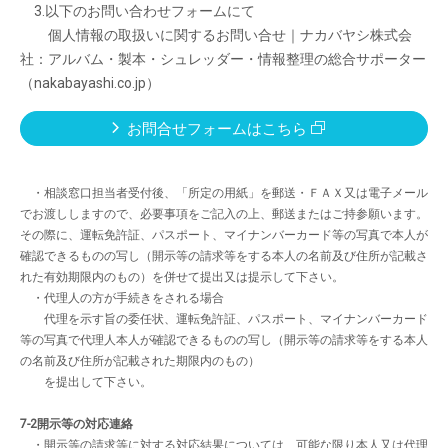
3.以下のお問い合わせフォームにて
個人情報の取扱いに関するお問い合せ｜ナカバヤシ株式会
社：アルバム・製本・シュレッダー・情報整理の総合サポーター
（nakabayashi.co.jp）
お問合せフォームはこちら
・相談窓口担当者受付後、「所定の用紙」を郵送・ＦＡＸ又は電子メール
でお渡ししますので、必要事項をご記入の上、郵送またはご持参願います。
その際に、運転免許証、パスポート、マイナンバーカード等の写真で本人が
確認できるものの写し（開示等の請求等をする本人の名前及び住所が記載さ
れた有効期限内のもの）を併せて提出又は提示して下さい。
・代理人の方が手続きをされる場合
代理を示す旨の委任状、運転免許証、パスポート、マイナンバーカード
等の写真で代理人本人が確認できるものの写し（開示等の請求等をする本人
の名前及び住所が記載された期限内のもの）
を提出して下さい。
7-2開示等の対応連絡
・開示等の請求等に対する対応結果については、可能な限り本人又は代理