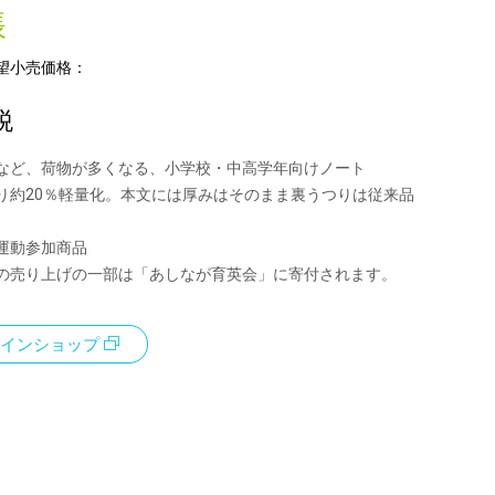
帳
望小売価格：
税
など、荷物が多くなる、小学校・中高学年向けノート
り約20％軽量化。本文には厚みはそのまま裏うつりは従来品
運動参加商品
の売り上げの一部は「あしなが育英会」に寄付されます。
インショップ