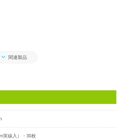
関連製品
m
mm実線入）・30枚