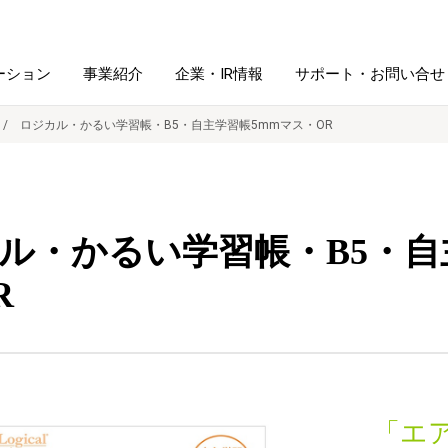
ーション
事業紹介
企業・IR情報
サポート・お問い合せ
ロジカル・かるい学習帳・B5・自主学習帳5mmマス・OR
レーム・
シュレッダ・
図書館ソリューション
経営方針
ラミネータ
ル・かるい学習帳・B5・自
ファイル・
学校ソリューション
沿革
紙製品
ホルダー用品
R
総務＋クリエイティブ
採用情報
連
デジタルカメラ関連
デジタル文具
「エ