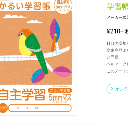
学習
メーカー希
新製品一覧
¥210
+ 
科目の増加
従来商品よ
と同様。
ベルマーク
このノート
オンラ