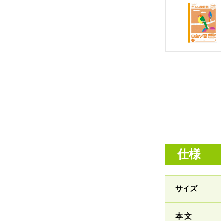
仕様
サイズ
本 文