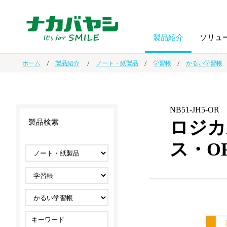
製品紹介
ソリュ
ホーム
製品紹介
ノート・紙製品
学習帳
かるい学習帳
フォトフ
BPO
トップメッセージ
（ビジネス・プロセス・アウトソーシング）
アルバム
額縁
NB51-JH5-OR
ロジカ
製品検索
オーダー手帳・ノベルティ制作
IR情報
プリンタ用紙
ノート・
ス・O
スマートフォン・
ドキュメントスキャニングサービス
サステナビリティ
ゲーム関
タブレット関連
導入事例
防災・
シルバー
セキュリティ用品