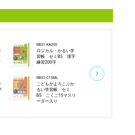
NB51-KA200
NB51-C18M
か
ロジカル・かるい学
こどもがよ
習帳 セミB5 漢字
るい学習帳
字
練習200字
B5 こくご1
NB51-C15ML
NB51-C12GL
学
こどもがよろこぶか
こどもがよ
字
るい学習帳 セミ
るい学習帳
B5 こくご15マスリ
B5 こくご
ーダー入り
ダー入り