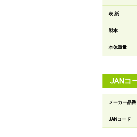
表 紙
製本
本体重量
JANコ
メーカー品番
JANコード