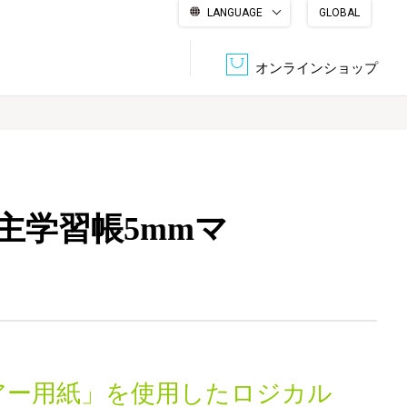
LANGUAGE
GLOBAL
English
繁體中文
简体中文
한국어
日本語
オンラインショップ
文書管理・機密抹消
会社概要
収納・整理用品
ファニチャー
主学習帳5mmマ
DPS（データ・プリント・サービス）
認証一覧
筆記具
パソコン周辺機器
サステナブルな紙器製品「asue（あすえ）」
ボード用品
事務用品
キャラクター・
学童用品
シリーズ商品
アー用紙」を使用したロジカル