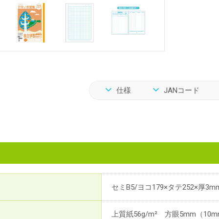
仕様
JANコード
セミB5/ヨコ179×タテ252×厚3m
上質紙56g/m² 方眼5mm（10