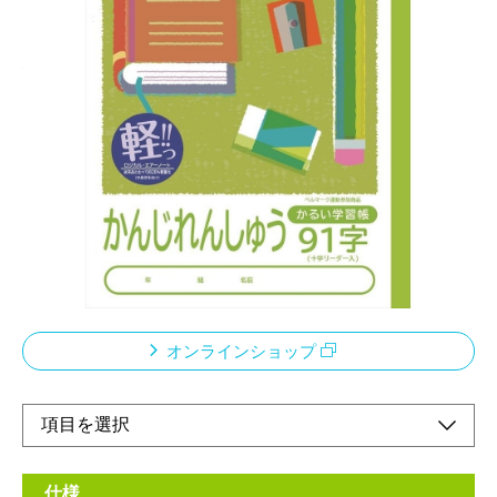
こどもがよろこぶかるい学習帳 ノートが軽いと
心も軽い！厚みが同じで軽い
メーカー希望小売価格：
¥210
+ 税
従来商品より約20％軽量化。本文には厚みはそのまま裏うつりは
従来品と同様。
ベルマーク運動参加商品
このノートの売り上げの一部は「あしなが育英会」に寄付されま
す
オンラインショップ
仕様