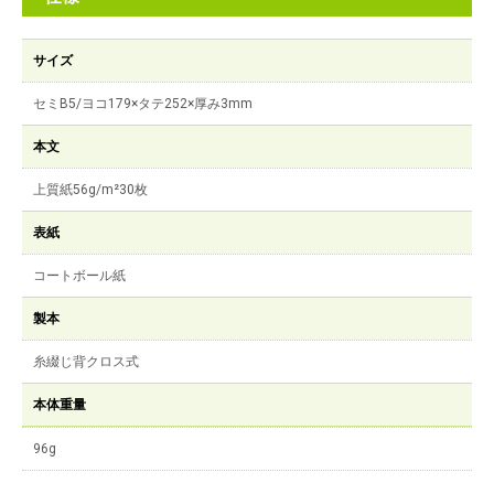
サイズ
セミB5/ヨコ179×タテ252×厚み3mm
本文
上質紙56g/m²30枚
表紙
コートボール紙
製本
糸綴じ背クロス式
本体重量
96g