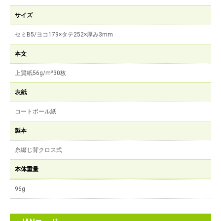
サイズ
セミB5/ヨコ179×タテ252×厚み3mm
本文
上質紙56g/m²30枚
表紙
コートボール紙
製本
糸綴じ背クロス式
本体重量
96g