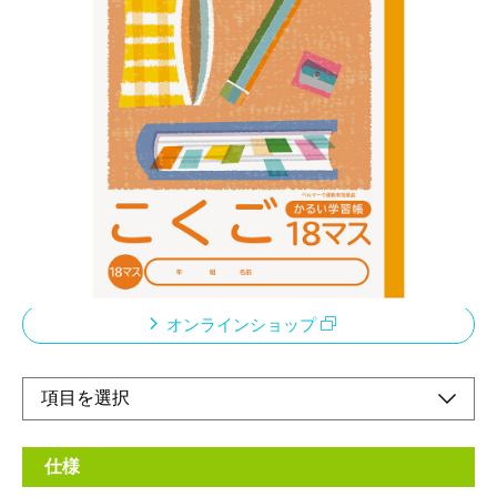
こどもがよろこぶかるい学習帳 ノートが軽いと
心も軽い！厚みが同じで軽い
メーカー希望小売価格：
¥210
+ 税
科目の増加など、荷物が多くなる、小学校・中高学年向けノート
従来商品より約20％軽量化。本文には厚みはそのまま裏うつりは
従来品と同様。ベルマーク運動参加商品このノートの売り上げの
一部は「あしなが育英会」に寄付されます
オンラインショップ
仕様