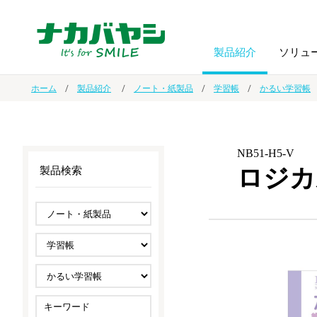
製品紹介
ソリュ
ホーム
製品紹介
ノート・紙製品
学習帳
かるい学習帳
フォトフ
BPO
トップメッセージ
（ビジネス・プロセス・アウトソーシング）
アルバム
額縁
NB51-H5-V
ロジカ
製品検索
オーダー手帳・ノベルティ制作
IR情報
プリンタ用紙
ノート・
スマートフォン・
ドキュメントスキャニングサービス
サステナビリティ
ゲーム関
タブレット関連
導入事例
防災・
シルバー
セキュリティ用品