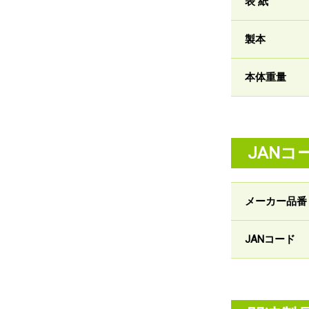
表 紙
製本
本体重量
JANコ
メーカー品番
JANコード