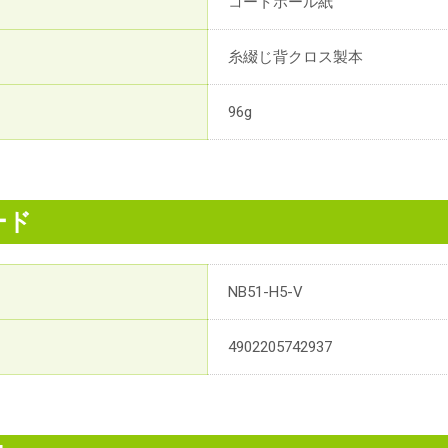
コートボール紙
糸綴じ背クロス製本
96g
ード
NB51-H5-V
4902205742937