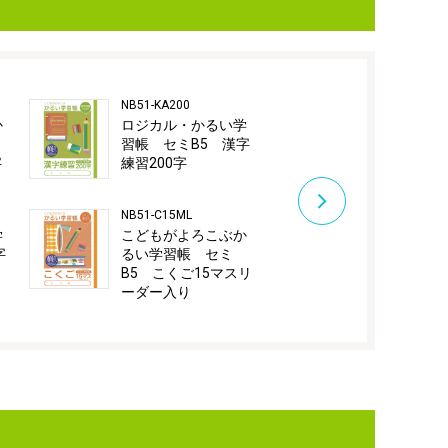
NB51-KA200
NB51-C18M
か
ロジカル・かるい学
こどもがよ
習帳 セミB5 漢字
るい学習帳
字
練習200字
B5 こくご1
NB51-C15ML
NB51-C12GL
学
こどもがよろこぶか
こどもがよ
字
るい学習帳 セミ
るい学習帳
B5 こくご15マスリ
B5 こくご
ーダー入り
ダー入り