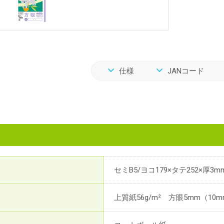
仕様
JANコード
セミB5/ヨコ179×タテ252×厚3m
上質紙56g/m² 方眼5mm（10