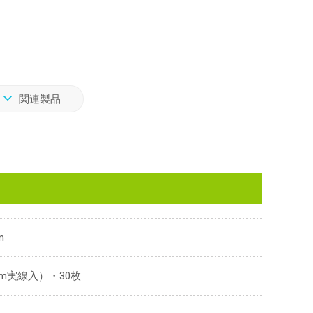
関連製品
m
mm実線入）・30枚