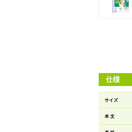
仕様
サイズ
本 文