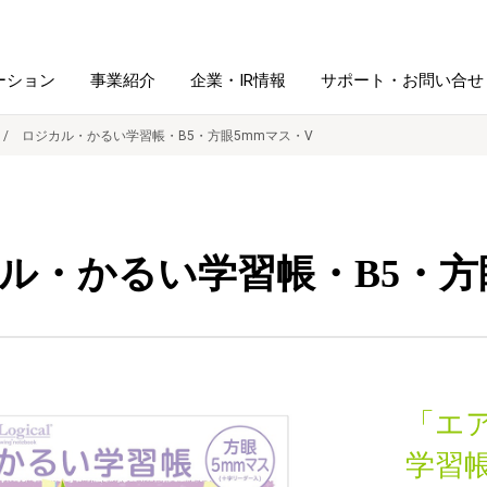
ーション
事業紹介
企業・IR情報
サポート・お問い合せ
ロジカル・かるい学習帳・B5・方眼5mmマス・V
レーム・
シュレッダ・
図書館ソリューション
経営方針
ラミネータ
ル・かるい学習帳・B5・方
ファイル・
学校ソリューション
沿革
紙製品
ホルダー用品
総務＋クリエイティブ
採用情報
連
デジタルカメラ関連
「エ
デジタル文具
学習