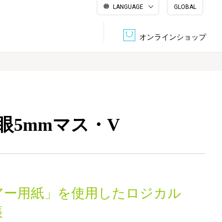
LANGUAGE
GLOBAL
English
繁體中文
简体中文
한국어
日本語
オンラインショップ
文書管理・機密抹消
会社概要
収納・整理用品
ファニチャー
眼5mmマス・V
DPS（データ・プリント・サービス）
認証一覧
筆記具
パソコン周辺機器
サステナブルな紙器製品「asue（あすえ）」
ボード用品
事務用品
アー用紙」を使用したロジカル
キャラクター・
学童用品
シリーズ商品
帳