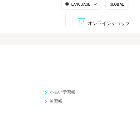
LANGUAGE
GLOBAL
English
繁體中文
简体中文
한국어
日本語
オンラインショップ
文書管理・機密抹消
会社概要
収納・整理用品
ファニチャー
DPS（データ・プリント・サービス）
認証一覧
筆記具
パソコン周辺機器
かるい学習帳
サステナブルな紙器製品「asue（あすえ）」
英習帳
ボード用品
事務用品
キャラクター・
学童用品
シリーズ商品