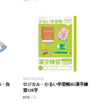
「エアー用紙」を使用したロジカ
ノート
ル学習帳
同じで
NB51-KA120/B
5・自
ロジカル・かるい学習帳B5漢字練
習120字
¥210
+ 税