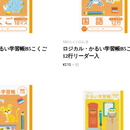
ノートが軽いと心も軽い！厚みが
同じで軽い
NB51-C12GL/B
るい学習帳B5こくご
ロジカル・かるい学習帳B5
12行リーダー入
¥210
+ 税