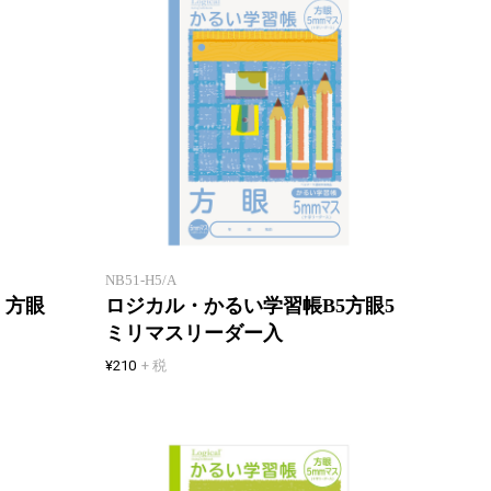
「エアー用紙」を使用したロジカ
「エア
ル学習帳
ル学習
NB51-H5/A
 方眼
ロジカル・かるい学習帳B5方眼5
ミリマスリーダー入
¥210
+ 税