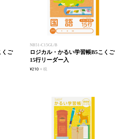
ノートが軽いと心も軽い！厚みが
ノート
同じで軽い
同じで
NB51-C15GL/B
こくご
ロジカル・かるい学習帳B5こくご
15行リーダー入
¥210
+ 税