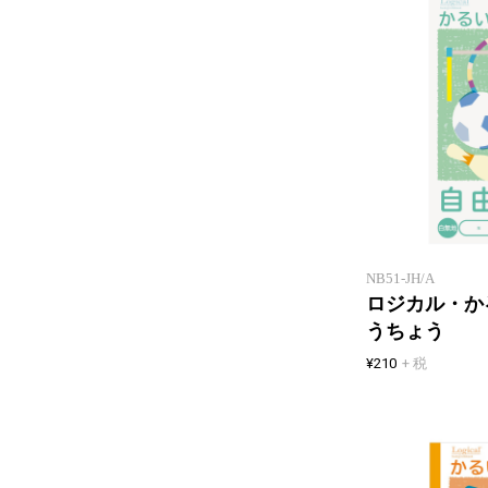
NB51-JH/A
ロジカル・か
うちょう
¥210
+ 税