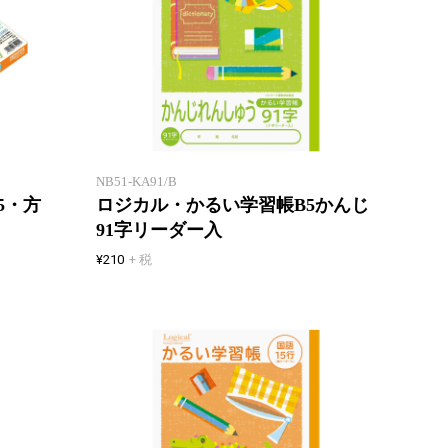
「エアー用紙」を使用したロジカ
ノート
ル学習帳
同じで
NB51-KA91/B
5・方
ロジカル・かるい学習帳B5かんじ
91字リーダー入
¥210
+ 税