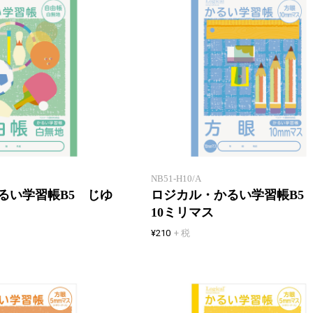
「エアー用紙」を使用したロジカ
ル学習帳
NB51-H10/A
るい学習帳B5 じゆ
ロジカル・かるい学習帳B5
10ミリマス
¥210
+ 税