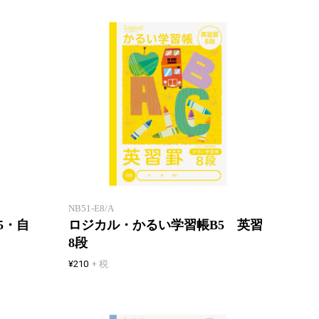
「エアー用紙」を使用したロジカ
「エア
ル学習帳
ル学習
NB51-E8/A
5・自
ロジカル・かるい学習帳B5 英習
8段
¥210
+ 税