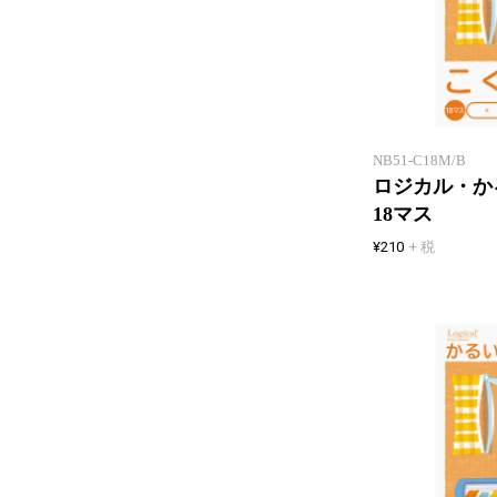
NB51-C18M/B
ロジカル・か
18マス
¥210
+ 税