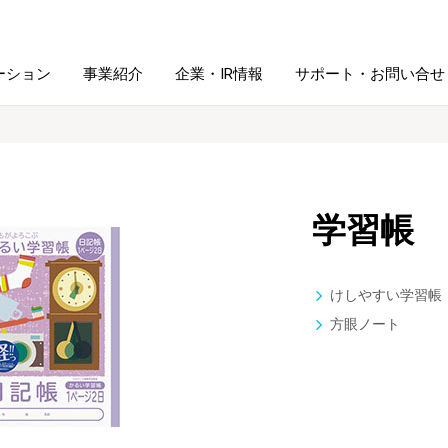
ーション
事業紹介
企業・IR情報
サポート・お問い合せ
レーム・
シュレッダ・
図書館ソリューション
経営方針
ラミネータ
学習帳
ファイル・
学校ソリューション
沿革
紙製品
ホルダー用品
けしやすい学習帳
総務＋クリエイティブ
採用情報
方眼ノート
連
デジタルカメラ関連
デジタル文具