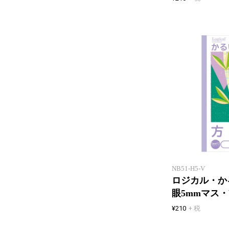
NB51-H5-V
ロジカル・か
眼5mmマス・
¥210
+ 税