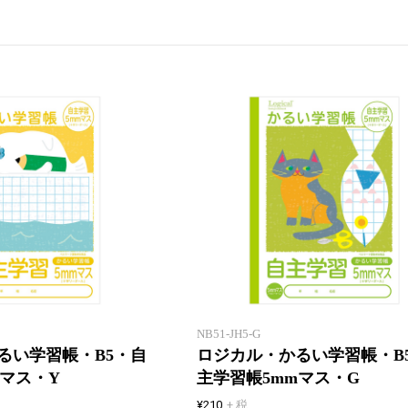
新製品一覧
「エアー用紙」を使用したロジカ
ル学習帳
NB51-JH5-G
るい学習帳・B5・自
ロジカル・かるい学習帳・B
mマス・Y
主学習帳5mmマス・G
¥210
+ 税