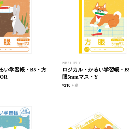
「エアー用紙」を使用したロジカ
ル学習帳
NB51-H5-Y
るい学習帳・B5・方
ロジカル・かるい学習帳・B
OR
眼5mmマス・Y
¥210
+ 税