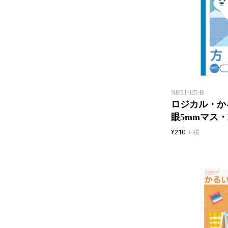
NB51-H5-B
ロジカル・か
眼5mmマス・
¥210
+ 税