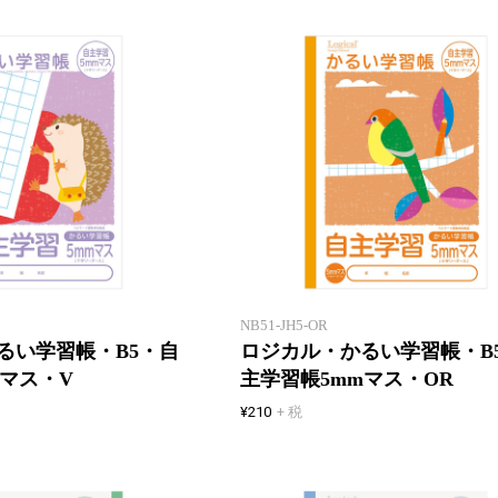
「エアー用紙」を使用したロジカ
ル学習帳
NB51-JH5-OR
るい学習帳・B5・自
ロジカル・かるい学習帳・B
mマス・V
主学習帳5mmマス・OR
¥210
+ 税