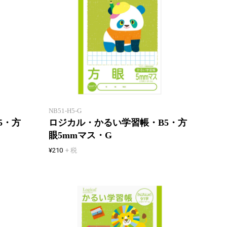
「エアー用紙」を使用したロジカ
「エア
ル学習帳
ル学習
NB51-H5-G
5・方
ロジカル・かるい学習帳・B5・方
眼5mmマス・G
¥210
+ 税