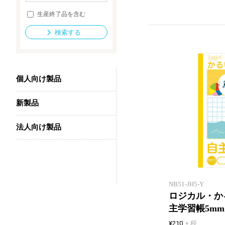
生産終了品を含む
検索する
法人向け製品
個人向け製品
新製品
法人向け製品
NB51-JH5-Y
ロジカル・か
主学習帳5m
¥210
+ 税