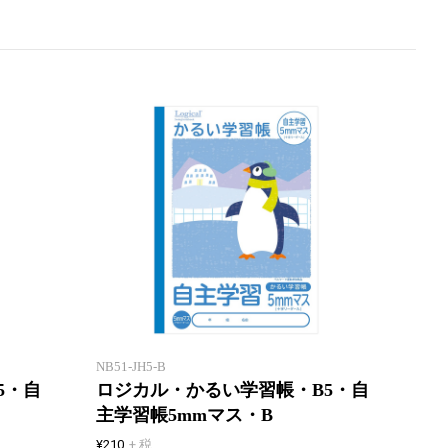
「エアー用紙」を使用したロジカ
「エア
ル学習帳
ル学習
NB51-JH5-B
5・自
ロジカル・かるい学習帳・B5・自
主学習帳5mmマス・B
¥210
+ 税