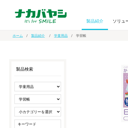
製品紹介
ソリュ
ホーム
製品紹介
学童用品
学習帳
フォトフ
BPO
トップメッセージ
（ビジネス・プロセス・アウトソーシング）
アルバム
額縁
製品検索
オーダー手帳・ノベルティ制作
IR情報
プリンタ用紙
ノート・
スマートフォン・
ドキュメントスキャニングサービス
サステナビリティ
ゲーム関
タブレット関連
導入事例
防災・
シルバー
セキュリティ用品