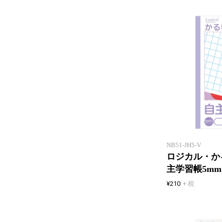
NB51-JH5-V
ロジカル・か
主学習帳5m
¥210
+ 税