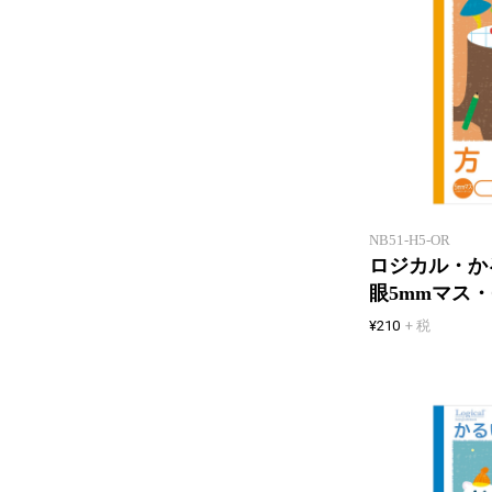
NB51-H5-OR
ロジカル・か
眼5mmマス・
¥210
+ 税