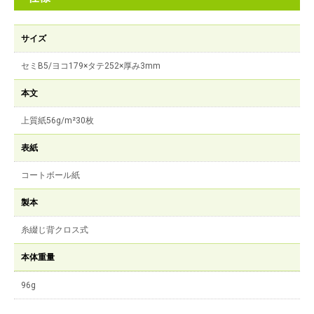
サイズ
セミB5/ヨコ179×タテ252×厚み3mm
本文
上質紙56g/m²30枚
表紙
コートボール紙
製本
糸綴じ背クロス式
本体重量
96g