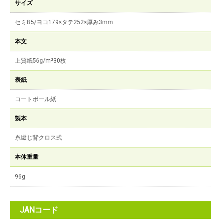
サイズ
セミB5/ヨコ179×タテ252×厚み3mm
本文
上質紙56g/m²30枚
表紙
コートボール紙
製本
糸綴じ背クロス式
本体重量
96g
JANコード