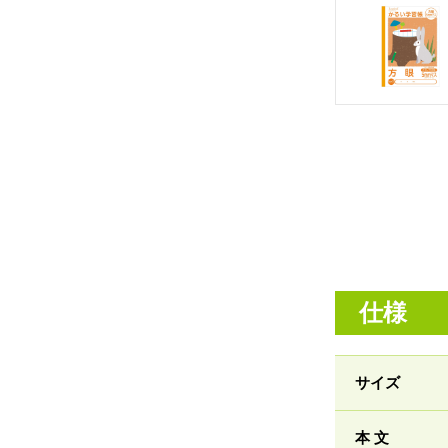
仕様
サイズ
本 文