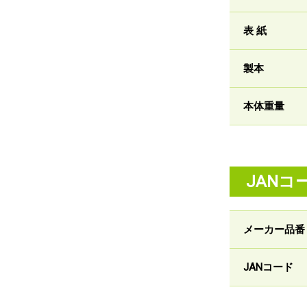
表 紙
製本
本体重量
JANコ
メーカー品番
JANコード