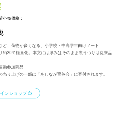
帳
望小売価格：
税
など、荷物が多くなる、小学校・中高学年向けノート
り約20％軽量化。本文には厚みはそのまま裏うつりは従来品
運動参加商品
の売り上げの一部は「あしなが育英会」に寄付されます。
インショップ