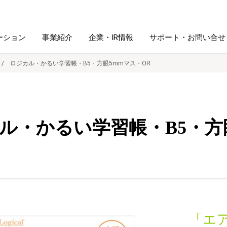
ーション
事業紹介
企業・IR情報
サポート・お問い合せ
ロジカル・かるい学習帳・B5・方眼5mmマス・OR
レーム・
シュレッダ・
図書館ソリューション
経営方針
ラミネータ
ル・かるい学習帳・B5・方
ファイル・
学校ソリューション
沿革
紙製品
ホルダー用品
総務＋クリエイティブ
採用情報
連
デジタルカメラ関連
デジタル文具
「エ