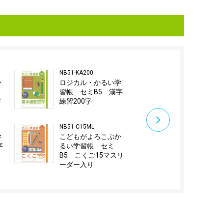
NB51-KA200
NB51-C18M
か
ロジカル・かるい学
こどもがよ
習帳 セミB5 漢字
るい学習帳
字
練習200字
B5 こくご1
NB51-C15ML
NB51-C12GL
学
こどもがよろこぶか
こどもがよ
字
るい学習帳 セミ
るい学習帳
B5 こくご15マスリ
B5 こくご
ーダー入り
ダー入り