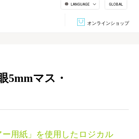
LANGUAGE
GLOBAL
English
繁體中文
简体中文
한국어
日本語
オンラインショップ
文書管理・機密抹消
会社概要
収納・整理用品
ファニチャー
眼5mmマス・
DPS（データ・プリント・サービス）
認証一覧
筆記具
パソコン周辺機器
サステナブルな紙器製品「asue（あすえ）」
ボード用品
事務用品
キャラクター・
学童用品
シリーズ商品
アー用紙」を使用したロジカル