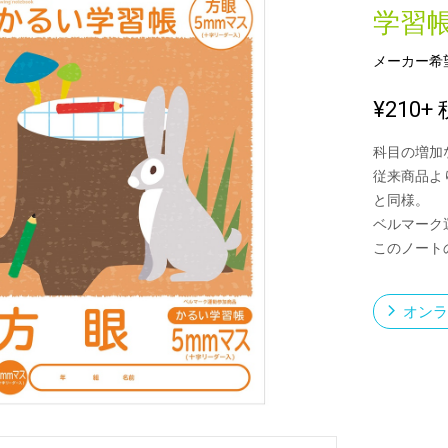
学習
メーカー希
新製品一覧
¥210
+ 
科目の増加
従来商品よ
と同様。
ベルマーク
このノート
オンラ