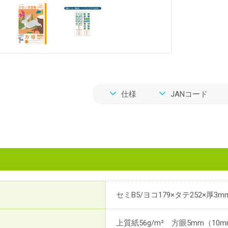
仕様
JANコード
セミB5/ヨコ179×タテ252×厚3m
上質紙56g/m² 方眼5mm（10