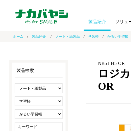
製品紹介
ソリュ
ホーム
製品紹介
ノート・紙製品
学習帳
かるい学習帳
フォトフ
BPO
トップメッセージ
（ビジネス・プロセス・アウトソーシング）
アルバム
額縁
NB51-H5-OR
ロジカ
製品検索
オーダー手帳・ノベルティ制作
IR情報
プリンタ用紙
ノート・
OR
スマートフォン・
ドキュメントスキャニングサービス
サステナビリティ
ゲーム関
タブレット関連
導入事例
防災・
シルバー
セキュリティ用品