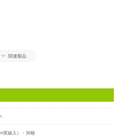
関連製品
m
mm実線入）・30枚