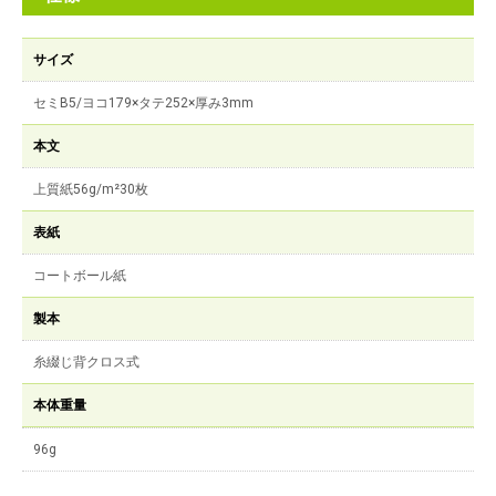
サイズ
セミB5/ヨコ179×タテ252×厚み3mm
本文
上質紙56g/m²30枚
表紙
コートボール紙
製本
糸綴じ背クロス式
本体重量
96g