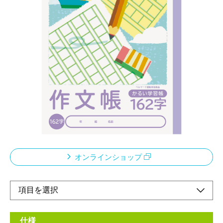
「エアー用紙」を使用したロジカル学習帳
メーカー希望小売価格：
¥210
+ 税
科目の増加など、荷物が多くなる、小学校・中高学年向けノー
ト。
従来商品より約20％軽量化。本文には厚みはそのまま裏うつりは
従来品と同様。
ベルマーク運動参加商品このノートの売り上げの一部は「あしな
が育英会」に寄付されます。
オンラインショップ
仕様