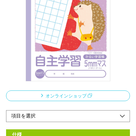
「エアー用紙」を使用したロジカル学習帳
メーカー希望小売価格：
¥210
+ 税
科目の増加など、荷物が多くなる、小学校・中高学年向けノート
従来商品より約20％軽量化。本文には厚みはそのまま裏うつりは
従来品と同様。
ベルマーク運動参加商品
このノートの売り上げの一部は「あしなが育英会」に寄付されま
す。
オンラインショップ
仕様