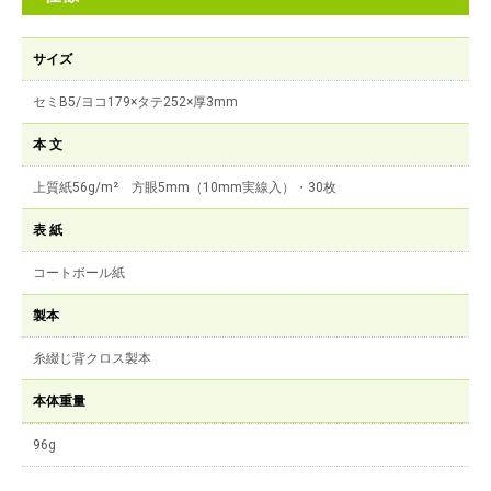
サイズ
セミB5/ヨコ179×タテ252×厚3mm
本 文
上質紙56g/m² 方眼5mm（10mm実線入）・30枚
表 紙
コートボール紙
製本
糸綴じ背クロス製本
本体重量
96g