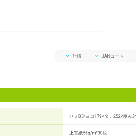
仕様
JANコード
セミB5/ヨコ179×タテ252×厚み3
上質紙56g/m²30枚