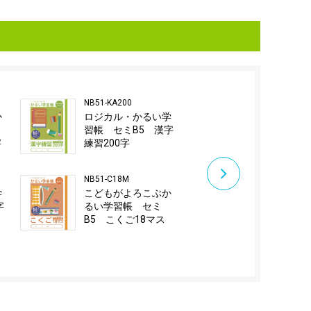
NB51-KA200
NB51-C12GL
か
ロジカル・かるい学
こどもがよ
習帳 セミB5 漢字
るい学習帳
字
練習200字
B5 こくご
ダー入り
NB51-C18M
NB51-C15GL
学
こどもがよろこぶか
こどもがよ
字
るい学習帳 セミ
るい学習帳
B5 こくご18マス
B5 こくご
ダー入り