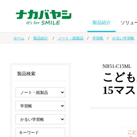
製品紹介
ソリュ
ホーム
製品紹介
ノート・紙製品
学習帳
かるい学習帳
フォトフ
BPO
トップメッセージ
（ビジネス・プロセス・アウトソーシング）
アルバム
額縁
NB51-C15ML
こども
製品検索
オーダー手帳・ノベルティ制作
IR情報
プリンタ用紙
ノート・
15マ
スマートフォン・
ドキュメントスキャニングサービス
サステナビリティ
ゲーム関
タブレット関連
導入事例
防災・
シルバー
セキュリティ用品