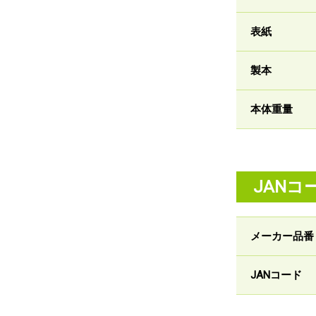
表紙
製本
本体重量
JANコ
メーカー品番
JANコード