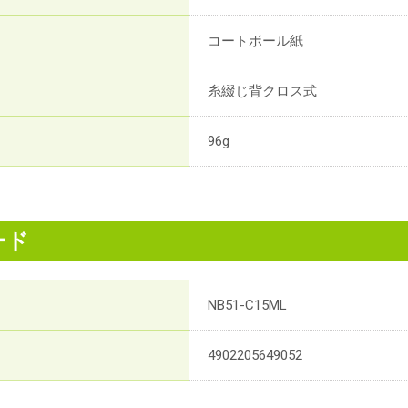
コートボール紙
糸綴じ背クロス式
96g
ード
NB51-C15ML
4902205649052