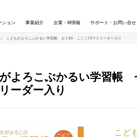
ーション
事業紹介
企業・IR情報
サポート・お問い合せ
こどもがよろこぶかるい学習帳 セミB5 こくご15マスリーダー入り
レーム・
シュレッダ・
図書館ソリューション
経営方針
ラミネータ
がよろこぶかるい学習帳 
ファイル・
学校ソリューション
沿革
紙製品
ホルダー用品
スリーダー入り
総務＋クリエイティブ
採用情報
連
デジタルカメラ関連
デジタル文具
こど