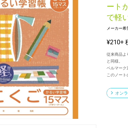
ート
で軽
新製品一覧
メーカー希
¥210
+ 
従来商品よ
と同様。
ベルマーク
このノート
オンラ