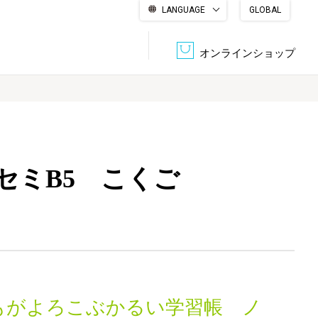
LANGUAGE
GLOBAL
English
繁體中文
简体中文
한국어
日本語
オンラインショップ
文書管理・機密抹消
会社概要
収納・整理用品
ファニチャー
セミB5 こくご
DPS（データ・プリント・サービス）
認証一覧
筆記具
パソコン周辺機器
サステナブルな紙器製品「asue（あすえ）」
ボード用品
事務用品
キャラクター・
学童用品
シリーズ商品
もがよろこぶかるい学習帳 ノ