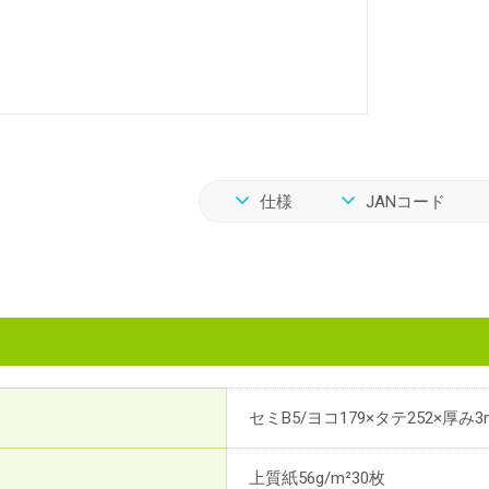
仕様
JANコード
セミB5/ヨコ179×タテ252×厚み3
上質紙56g/m²30枚