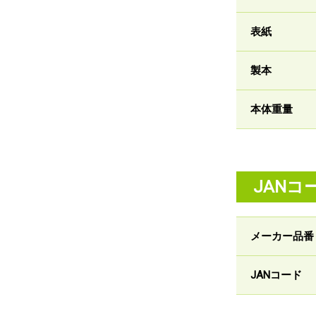
表紙
製本
本体重量
JANコ
メーカー品番
JANコード