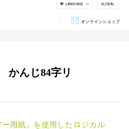
LANGUAGE
GLOBAL
English
繁體中文
简体中文
한국어
日本語
オンラインショップ
文書管理・機密抹消
会社概要
収納・整理用品
ファニチャー
 かんじ84字リ
DPS（データ・プリント・サービス）
認証一覧
筆記具
パソコン周辺機器
サステナブルな紙器製品「asue（あすえ）」
ボード用品
事務用品
キャラクター・
学童用品
シリーズ商品
アー用紙」を使用したロジカル