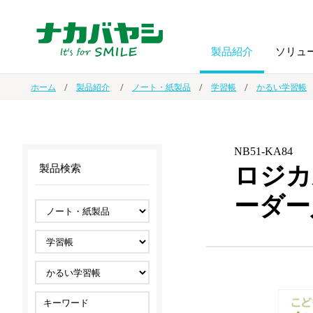
製品紹介
ソリュ
ホーム
製品紹介
ノート・紙製品
学習帳
かるい学習帳
フォトフ
BPO
トップメッセージ
（ビジネス・プロセス・アウトソーシング）
アルバム
額縁
NB51-KA84
ロジカ
製品検索
オーダー手帳・ノベルティ制作
IR情報
プリンタ用紙
ノート・
ーダー
スマートフォン・
ドキュメントスキャニングサービス
サステナビリティ
ゲーム関
タブレット関連
導入事例
防災・
シルバー
セキュリティ用品