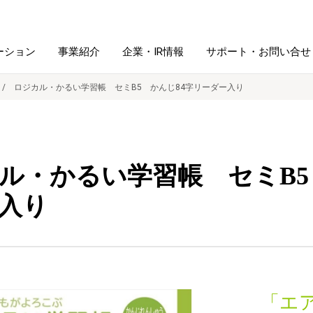
ーション
事業紹介
企業・IR情報
サポート・お問い合せ
ロジカル・かるい学習帳 セミB5 かんじ84字リーダー入り
レーム・
シュレッダ・
図書館ソリューション
経営方針
ラミネータ
ル・かるい学習帳 セミB5
ファイル・
学校ソリューション
沿革
紙製品
ホルダー用品
入り
総務＋クリエイティブ
採用情報
連
デジタルカメラ関連
デジタル文具
「エ