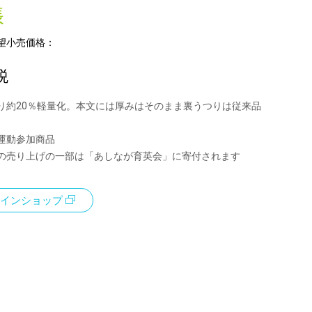
帳
望小売価格：
税
り約20％軽量化。本文には厚みはそのまま裏うつりは従来品
運動参加商品
の売り上げの一部は「あしなが育英会」に寄付されます
インショップ