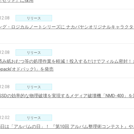
定セット』に採用
12.08
リリース
ング・ロジカルノートシリーズに ナカバヤシオリジナルキャラク
12.08
リリース
済み紙おむつ等の処理作業を軽減！投入するだけでフィルム密封！
opack(オドパック)」を発売
12.08
リリース
D/SSDの効率的な物理破壊を実現するメディア破壊機「NMD-400」
12.02
リリース
月5日は「アルバムの日」！ 『第10回 アルバム整理術コンテスト』