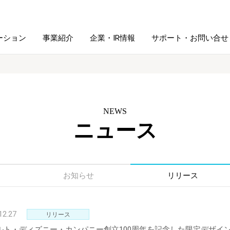
ーション
事業紹介
企業・IR情報
サポート・お問い合せ
レーム・
シュレッダ・
図書館ソリューション
経営方針
ラミネータ
NEWS
ニュース
ファイル・
学校ソリューション
沿革
紙製品
ホルダー用品
総務＋クリエイティブ
採用情報
連
デジタルカメラ関連
お知らせ
リリース
デジタル文具
12.27
リリース
ルト・ディズニー・カンパニー創立100周年を記念した限定デザイ