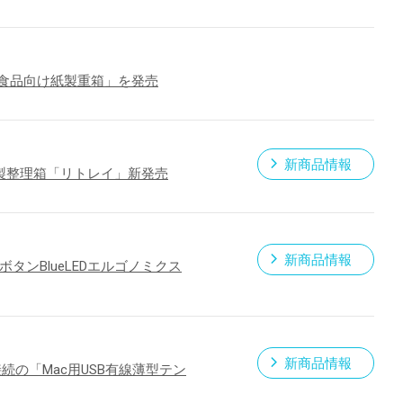
「食品向け紙製重箱」を発売
新商品情報
紙製整理箱「リトレイ」新発売
新商品情報
ボタンBlueLEDエルゴノミクス
新商品情報
接続の「Mac用USB有線薄型テン