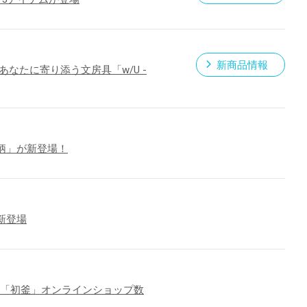
新商品情報
なたに寄り添う文房具「w/U -
柄」が新登場！
新登場
『「初釜」オンラインショップ数