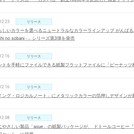
12.23
リリース
新製品一覧
らしいカラーを選べるニュートラルなカラーラインアップ がんばるあ
ashi no sobani -」シリーズ第3弾を発売
12.16
リリース
ントを手軽にファイルできる紙製フラットファイルに「ピーナッツ
12.16
リリース
イング・ロジカルノート」にメタリックカラーの箔押しデザインが
12.08
リリース
にやさしい製品「asue」の紙製パッケージが、 ドトールコーヒー