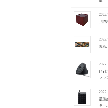
催
2022.
『環
2022.
古紙
2022.
傾斜角
マウ
2022.
最薄
キー