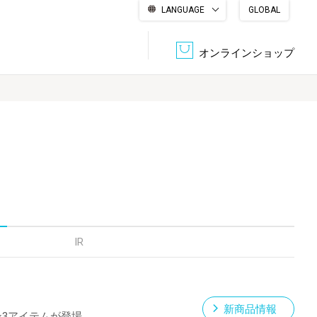
LANGUAGE
GLOBAL
English
繁體中文
简体中文
한국어
日本語
オンラインショップ
文書管理・機密抹消
会社概要
収納・整理用品
ファニチャー
DPS（データ・プリント・サービス）
認証一覧
筆記具
パソコン周辺機器
サステナブルな紙器製品「asue（あすえ）」
ボード用品
事務用品
IR
キャラクター・
学童用品
シリーズ商品
新商品情報
ン3アイテムが登場