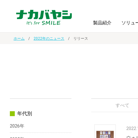
製品紹介
ソリュ
ホーム
2022年のニュース
リリース
フォトフ
BPO
トップメッセージ
（ビジネス・プロセス・アウトソーシング）
アルバム
額縁
オーダー手帳・ノベルティ制作
IR情報
プリンタ用紙
ノート・
スマートフォン・
ドキュメントスキャニングサービス
サステナビリティ
ゲーム関
タブレット関連
すべて
年代別
導入事例
防災・
シルバー
2026年
セキュリティ用品
2022.
ウォ