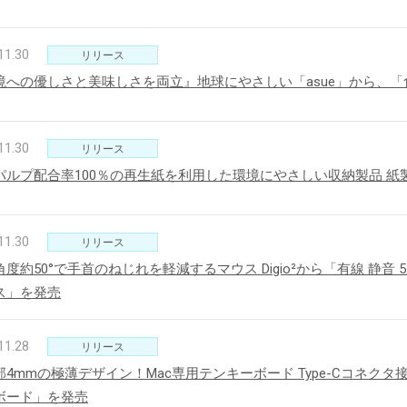
11.30
リリース
境への優しさと美味しさを両立』地球にやさしい「asue」から、
11.30
リリース
パルプ配合率100％の再生紙を利用した環境にやさしい収納製品 
11.30
リリース
度約50°で手首のねじれを軽減するマウス Digio²から「有線 静音 5
ス」を発売
11.28
リリース
部4mmの極薄デザイン！Mac専用テンキーボード Type-Cコネクタ
ボード」を発売