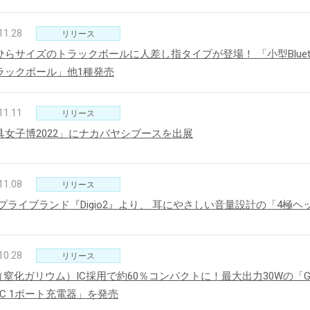
11.28
リリース
ひらサイズのトラックボールに人差し指タイプが登場！ 「小型Bluet
ラックボール」他1種発売
11.11
リリース
具女子博2022」にナカバヤシブースを出展
11.08
リリース
プライブランド『Digio2』より、 耳にやさしい音量設計の「4極ヘッ
10.28
リリース
（窒化ガリウム）IC採用で約60％コンパクトに！最大出力30Wの「GaN 3
e-C 1ポート充電器」を発売