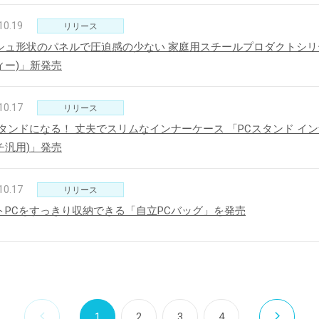
10.19
リリース
シュ形状のパネルで圧迫感の少ない 家庭用スチールプロダクトシリー
ィー)」新発売
10.17
リリース
タンドになる！ 丈夫でスリムなインナーケース 「PCスタンド インナー
チ汎用)」発売
10.17
リリース
トPCをすっきり収納できる「自立PCバッグ」を発売
1
2
3
4