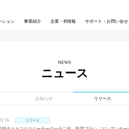
ーション
事業紹介
企業・IR情報
サポート・お問い合せ
レーム・
シュレッダ・
図書館ソリューション
経営方針
ラミネータ
NEWS
ニュース
ファイル・
学校ソリューション
沿革
紙製品
ホルダー用品
総務＋クリエイティブ
採用情報
連
デジタルカメラ関連
お知らせ
リリース
デジタル文具
12.16
リリース
気除去とホコリクリーナーの一台二役、除電ブラシ「エレアンチー