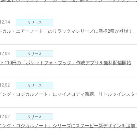
12.14
リリース
新製品一覧
ジカル・エアーノート」のリラックマシリーズに新柄2種が登場！
12.08
リリース
ート110円の「ポケットフォトブック」作成アプリを無料配信開始
12.02
リリース
イング・ロジカルノート」にマイメロディ新柄、リトルツインスタ
12.02
リリース
イング・ロジカルノート」シリーズにスヌーピー新デザインを追加