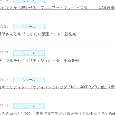
10.14
リリース
ジがあとから増やせる「フエルフォトブック ビス式」に、写真表紙
09.25
リリース
秀平さん監修 「しあわせ開運ノート」新発売
09.17
リリース
発「マルチセキュリティシュレッダ」を新発売
09.17
リリース
セキュリティタイプオフィスシュレッダ「NH－406BP／B」他、2
09.15
リリース
出をぎゅっと1つに 「本棚に立てておけるメモリアルボックス」We