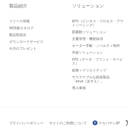
製品紹介
ソリューション
リリース情報
BPO（ビジネス・プロセス・アウ
トソーシング）
WEB版カタログ
図書館ソリューション
製品取扱店
文書管理・機密抹消
ダウンロードサービス
オーダー手帳・ノベルティ制作
今月のプレゼント
学校ソリューション
DPS（データ・プリント・サービ
ス）
総務＋クリエイティブ
サステナブルな紙器製品
「asue（あすえ）」
導入事例
プライバシーポリシー
サイトのご利用について
ナカバヤシSP