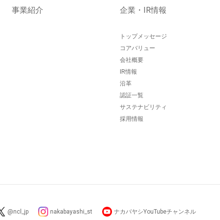
事業紹介
企業・IR情報
トップメッセージ
コアバリュー
会社概要
IR情報
沿革
認証一覧
サステナビリティ
採用情報
@ncl_jp
nakabayashi_st
ナカバヤシYouTubeチャンネル