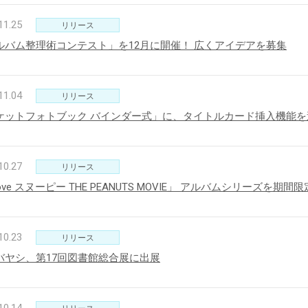
11.25
リリース
ルバム整理術コンテスト」を12月に開催！ 広くアイデアを募集
11.04
リリース
ケットフォトブック バインダー式」に、タイトルカード挿入機能を
10.27
リリース
Love スヌーピー THE PEANUTS MOVIE」 アルバムシリーズを期間
10.23
リリース
バヤシ、第17回図書館総合展に出展