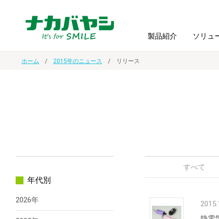
製品紹介
ソリュ
ホーム
2015年のニュース
リリース
フォトフ
BPO
トップメッセージ
（ビジネス・プロセス・アウトソーシング）
アルバム
額縁
オーダー手帳・ノベルティ制作
IR情報
プリンタ用紙
ノート・
スマートフォン・
ドキュメントスキャニングサービス
サステナビリティ
ゲーム関
タブレット関連
すべて
年代別
導入事例
防災・
シルバー
2026年
セキュリティ用品
2015.
静電