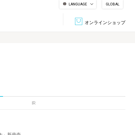
LANGUAGE
GLOBAL
English
繁體中文
简体中文
한국어
日本語
オンラインショップ
文書管理・機密抹消
会社概要
収納・整理用品
ファニチャー
DPS（データ・プリント・サービス）
認証一覧
筆記具
パソコン周辺機器
サステナブルな紙器製品「asue（あすえ）」
ボード用品
事務用品
IR
キャラクター・
学童用品
シリーズ商品
ナ」新発売