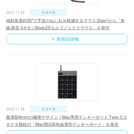
2022.11.30
リリース
傾斜角度約50°で手首のねじれを軽減するマウス Digio²から「有
線 静音 5ボタンBlueLEDエルゴノミクスマウス」を発売
新商品情報
2022.11.28
リリース
最薄部4mmの極薄デザイン！Mac専用テンキーボード Type-Cコ
ネクタ接続の「Mac用USB有線薄型テンキーボード」を発売