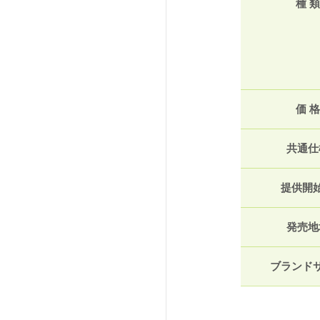
種 類
価 格
共通仕
提供開
発売地
ブランド