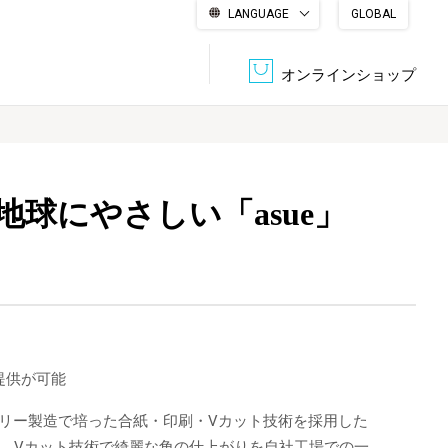
LANGUAGE
GLOBAL
English
繁體中文
简体中文
한국어
日本語
オンラインショップ
文書管理・機密抹消
会社概要
収納・整理用品
ファニチャー
球にやさしい「asue」
DPS（データ・プリント・サービス）
認証一覧
筆記具
パソコン周辺機器
サステナブルな紙器製品「asue（あすえ）」
ボード用品
事務用品
提供が可能
キャラクター・
学童用品
シリーズ商品
ナリー製造で培った合紙・印刷・Vカット技術を採用した
と、Vカット技術で綺麗な角の仕上がりを自社工場での一