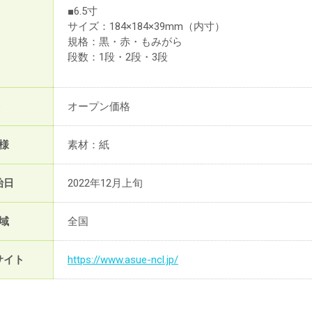
■6.5寸
サイズ：184×184×39mm（内寸）
規格：黒・赤・もみがら
段数：1段・2段・3段
オープン価格
様
素材：紙
始日
2022年12月上旬
域
全国
サイト
https://www.asue-ncl.jp/