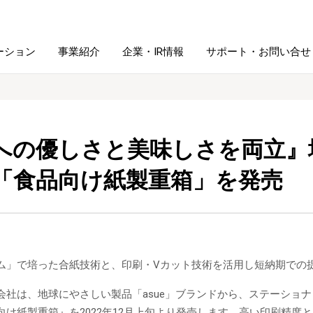
ーション
事業紹介
企業・IR情報
サポート・お問い合せ
レーム・
シュレッダ・
図書館ソリューション
経営方針
ラミネータ
への優しさと美味しさを両立』地
ファイル・
「食品向け紙製重箱」を発売
学校ソリューション
沿革
紙製品
ホルダー用品
総務＋クリエイティブ
採用情報
連
デジタルカメラ関連
ム」で培った合紙技術と、印刷・Vカット技術を活用し短納期での
デジタル文具
会社は、地球にやさしい製品「asue」ブランドから、ステーショ
向け紙製重箱』を2022年12月上旬より発売します。高い印刷精度