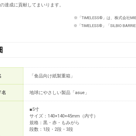
課題の達成に貢献してまいります。
※「TiMELESS®」は、株式会
※「TiMELESS®」「SILBIO 
細
名
「食品向け紙製重箱」
ド名
地球にやさしい製品「asue」
■5寸
サイズ：140×140×45mm（内寸）
規格：黒・赤・もみがら
段数：1段・2段・3段