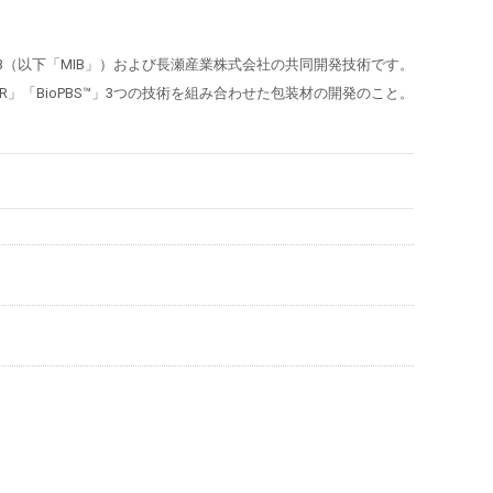
社MIB（以下「MIB」）および長瀬産業株式会社の共同開発技術です。
BARRIER」「BioPBS™」3つの技術を組み合わせた包装材の開発のこと。