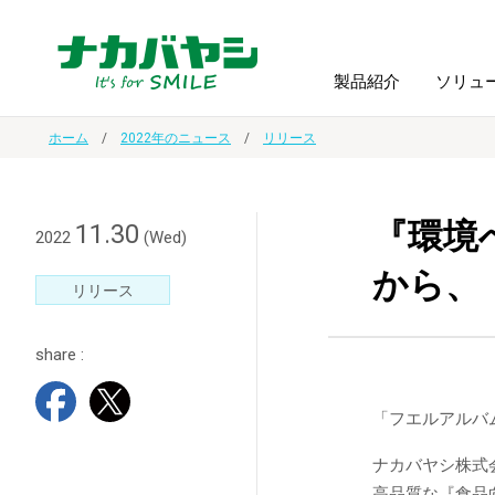
製品紹介
ソリュ
ホーム
2022年のニュース
リリース
フォトフ
BPO
トップメッセージ
（ビジネス・プロセス・アウトソーシング）
アルバム
額縁
『環境
11.30
2022
(Wed)
から、
オーダー手帳・ノベルティ制作
IR情報
プリンタ用紙
ノート・
リリース
share :
スマートフォン・
ドキュメントスキャニングサービス
サステナビリティ
ゲーム関
タブレット関連
「フエルアルバ
導入事例
防災・
シルバー
セキュリティ用品
ナカバヤシ株式
高品質な『食品