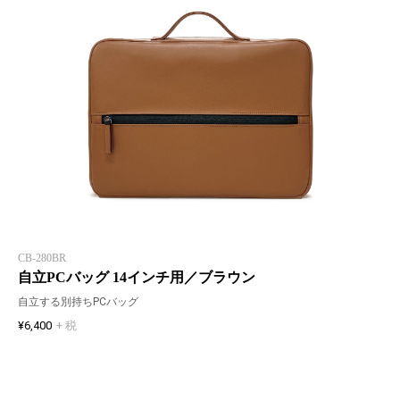
CB-280BR
自立PCバッグ 14インチ用／ブラウン
自立する別持ちPCバッグ
¥6,400
+ 税