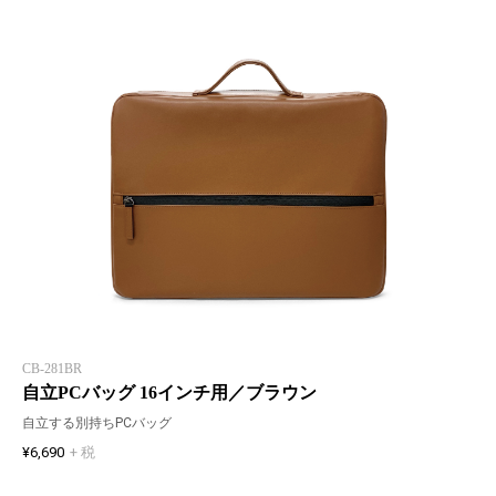
CB-281BR
自立PCバッグ 16インチ用／ブラウン
自立する別持ちPCバッグ
¥6,690
+ 税