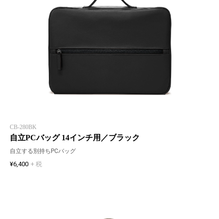
CB-280BK
自立PCバッグ 14インチ用／ブラック
自立する別持ちPCバッグ
¥6,400
+ 税