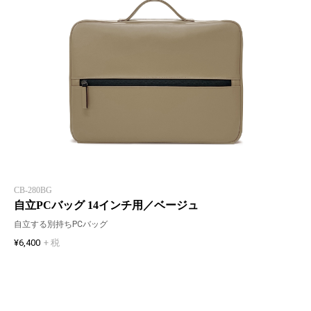
CB-280BG
自立PCバッグ 14インチ用／ベージュ
自立する別持ちPCバッグ
¥6,400
+ 税