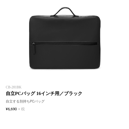
CB-281BK
自立PCバッグ 16インチ用／ブラック
自立する別持ちPCバッグ
¥6,690
+ 税