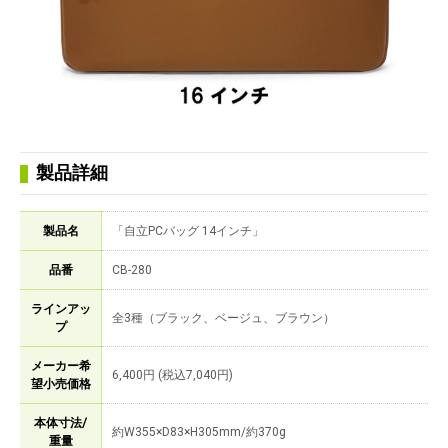
製品詳細
製品名
「自立PCバッグ 14インチ」
品番
CB-280
ラインアッ
全3種（ブラック、ベージュ、ブラウン）
プ
メーカー希
6,400円 (税込7,040円)
望小売価格
本体寸法/
約W355×D83×H305mm/約370g
重量