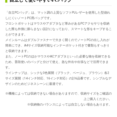
自立して使いやすいPCバッグ
「自立PCバッグ」は、マット調の上質なソフトPUレザーを使用した型崩れ
しにくいノートPC用バッグです。
フロントポケットはマウスやアダプタなど厚みがあるPCアクセサリを収納
した際も外側に膨らまない設計になっており、スマートな形をキープするこ
とができます。
メインルームはダブルファスナーで大きく開くのでノートPCの出し入れが
簡単にでき、A4サイズ収納可能なインナーポケット付きで書類もすっきり
と収納できます。
また、ノートPCのほかマウスやACアダプタといった必要な物を収納できる
ため、普段使いのバッグと分けて使え、急な外出や出張などで活用できま
す。
ラインナップは、シックな3色展開（ブラック、ベージュ、ブラウン）各2
サイズ展開（14インチ対応、16インチ対応）の計6品番です。シンプルなデ
ザインのためビジネスシーンに最適です。
※機種によっては収納できない場合がありますので、収納サイズをご確認の
上ご購入ください。
※収納物のバランスによっては自立しない場合もあります。