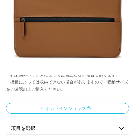
自立する別持ちPCバッグ
メーカー希望小売価格：
¥6,400
+ 税
・自立するPCバッグ。大きく開く開口部で出し入れも簡単。
・上質素材を使用した型崩れしにくい作り。
・A4書類対応のインナーポケット付き。
・アクセサリーを収納できるフロントポケットは、外側に膨らま
ない設計でスマートな形をキープ。
<ご使用上の注意>
・収納物のバランスによっては自立しない場合もあります。
・機種によっては収納できない場合がありますので、収納サイズ
をご確認の上ご購入ください。
オンラインショップ