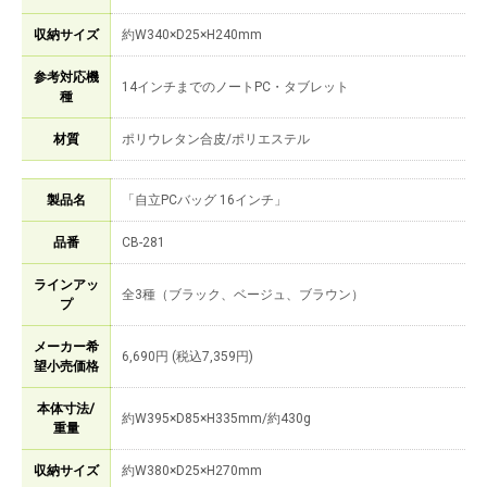
収納サイズ
約W340×D25×H240mm
参考対応機
14インチまでのノートPC・タブレット
種
材質
ポリウレタン合皮/ポリエステル
製品名
「自立PCバッグ 16インチ」
品番
CB-281
ラインアッ
全3種（ブラック、ベージュ、ブラウン）
プ
メーカー希
6,690円 (税込7,359円)
望小売価格
本体寸法/
約W395×D85×H335mm/約430g
重量
収納サイズ
約W380×D25×H270mm