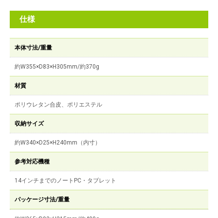
仕様
本体寸法/重量
約W355×D83×H305mm/約370g
材質
ポリウレタン合皮、ポリエステル
収納サイズ
約W340×D25×H240mm（内寸）
参考対応機種
14インチまでのノートPC・タブレット
パッケージ寸法/重量