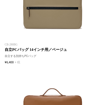
CB-280BG
自立PCバッグ 14インチ用／ベージュ
自立する別持ちPCバッグ
¥6,400
+ 税