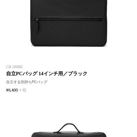
CB-280BK
自立PCバッグ 14インチ用／ブラック
自立する別持ちPCバッグ
¥6,400
+ 税