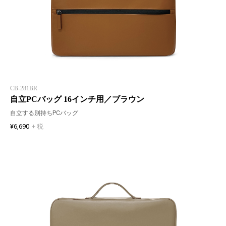
CB-281BR
自立PCバッグ 16インチ用／ブラウン
自立する別持ちPCバッグ
¥6,690
+ 税