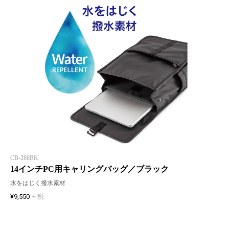
CB-288BK
14インチPC用キャリングバッグ／ブラック
水をはじく撥水素材
¥9,550
+ 税