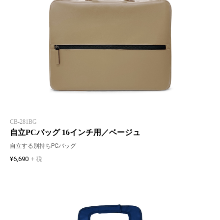
CB-281BG
自立PCバッグ 16インチ用／ベージュ
自立する別持ちPCバッグ
¥6,690
+ 税