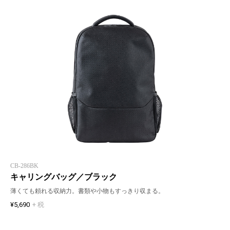
CB-286BK
キャリングバッグ／ブラック
薄くても頼れる収納力。書類や小物もすっきり収まる。
¥5,690
+ 税