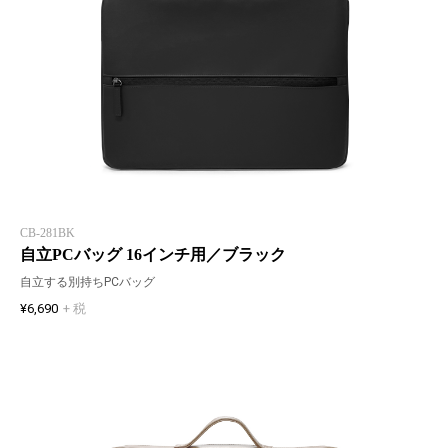
CB-281BK
自立PCバッグ 16インチ用／ブラック
自立する別持ちPCバッグ
¥6,690
+ 税