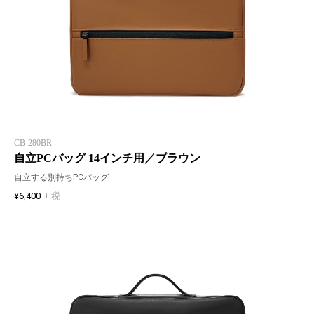
CB-280BR
自立PCバッグ 14インチ用／ブラウン
自立する別持ちPCバッグ
¥6,400
+ 税