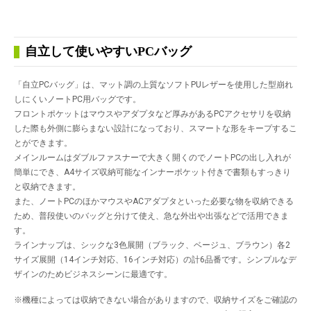
自立して使いやすいPCバッグ
「自立PCバッグ」は、マット調の上質なソフトPUレザーを使用した型崩れ
しにくいノートPC用バッグです。
フロントポケットはマウスやアダプタなど厚みがあるPCアクセサリを収納
した際も外側に膨らまない設計になっており、スマートな形をキープするこ
とができます。
メインルームはダブルファスナーで大きく開くのでノートPCの出し入れが
簡単にでき、A4サイズ収納可能なインナーポケット付きで書類もすっきり
と収納できます。
また、ノートPCのほかマウスやACアダプタといった必要な物を収納できる
ため、普段使いのバッグと分けて使え、急な外出や出張などで活用できま
す。
ラインナップは、シックな3色展開（ブラック、ベージュ、ブラウン）各2
サイズ展開（14インチ対応、16インチ対応）の計6品番です。シンプルなデ
ザインのためビジネスシーンに最適です。
※機種によっては収納できない場合がありますので、収納サイズをご確認の