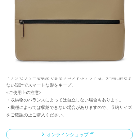
自立する別持ちPCバッグ
メーカー希望小売価格：
¥6,690
+ 税
限定品
・自立するPCバッグ。大きく開く開口部で出し入れも簡単。
・上質素材を使用した型崩れしにくい作り。
・A4書類対応のインナーポケット付き。
・アクセサリーを収納できるフロントポケットは、外側に膨らま
ない設計でスマートな形をキープ。
<ご使用上の注意>
・収納物のバランスによっては自立しない場合もあります。
・機種によっては収納できない場合がありますので、収納サイズ
をご確認の上ご購入ください。
オンラインショップ