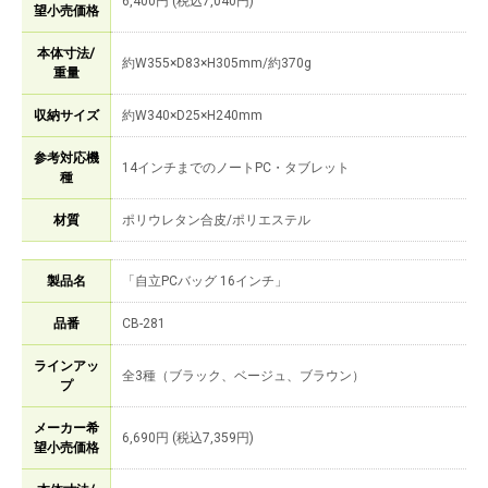
6,400円 (税込7,040円)
望小売価格
本体寸法/
約W355×D83×H305mm/約370g
重量
収納サイズ
約W340×D25×H240mm
参考対応機
14インチまでのノートPC・タブレット
種
材質
ポリウレタン合皮/ポリエステル
製品名
「自立PCバッグ 16インチ」
品番
CB-281
ラインアッ
全3種（ブラック、ベージュ、ブラウン）
プ
メーカー希
6,690円 (税込7,359円)
望小売価格