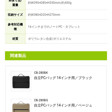
本体寸法/
約W395×D85×H335mm/約430g
重量
収納サイズ
約W380×D25×H270mm
参考対応機
16インチまでのノートPC・タブレット
種
材質
ポリウレタン合皮/ポリエステル
関連製品
CB-280BK
自立PCバッグ 14インチ用／ブラック
CB-280BG
自立PCバッグ 14インチ用／ベージュ