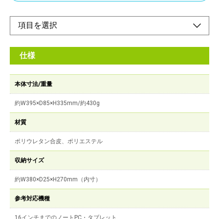
仕様
本体寸法/重量
約W395×D85×H335mm/約430g
材質
ポリウレタン合皮、ポリエステル
収納サイズ
約W380×D25×H270mm（内寸）
参考対応機種
16インチまでのノートPC・タブレット