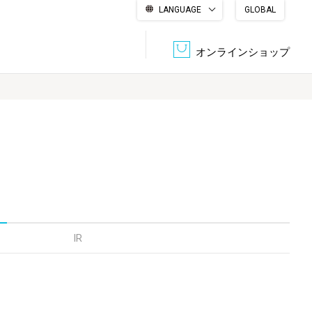
LANGUAGE
GLOBAL
English
繁體中文
简体中文
한국어
日本語
オンラインショップ
文書管理・機密抹消
会社概要
収納・整理用品
ファニチャー
DPS（データ・プリント・サービス）
認証一覧
筆記具
パソコン周辺機器
サステナブルな紙器製品「asue（あすえ）」
ボード用品
事務用品
IR
キャラクター・
学童用品
シリーズ商品