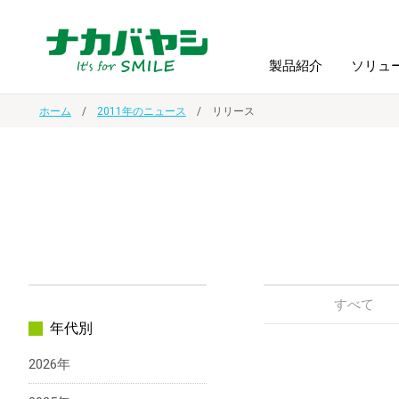
製品紹介
ソリュ
ホーム
2011年のニュース
リリース
フォトフ
BPO
トップメッセージ
（ビジネス・プロセス・アウトソーシング）
アルバム
額縁
オーダー手帳・ノベルティ制作
IR情報
プリンタ用紙
ノート・
スマートフォン・
ドキュメントスキャニングサービス
サステナビリティ
ゲーム関
タブレット関連
すべて
年代別
導入事例
防災・
シルバー
2026年
セキュリティ用品