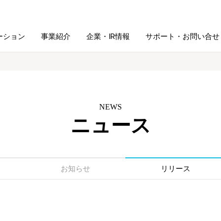
ーション
事業紹介
企業・IR情報
サポート・お問い合せ
レーム・
シュレッダ・
図書館ソリューション
経営方針
ラミネータ
NEWS
ニュース
ファイル・
学校ソリューション
沿革
紙製品
ホルダー用品
総務＋クリエイティブ
採用情報
連
デジタルカメラ関連
お知らせ
リリース
デジタル文具