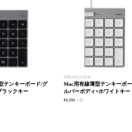
新製品一覧
Macの隣に。
TNK-SU233SLW
薄型テンキーボード/グ
Mac用有線薄型テンキーボー
ブラックキー
ルバーボディ×ホワイトキー
¥5,550
+ 税