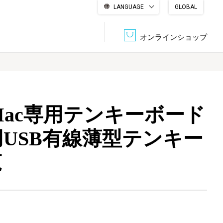
LANGUAGE
GLOBAL
English
繁體中文
简体中文
한국어
日本語
オンラインショップ
文書管理・機密抹消
会社概要
収納・整理用品
ファニチャー
Mac専用テンキーボード
DPS（データ・プリント・サービス）
認証一覧
筆記具
パソコン周辺機器
c用USB有線薄型テンキー
覧
サステナブルな紙器製品「asue（あすえ）」
ボード用品
事務用品
キャラクター・
学童用品
シリーズ商品