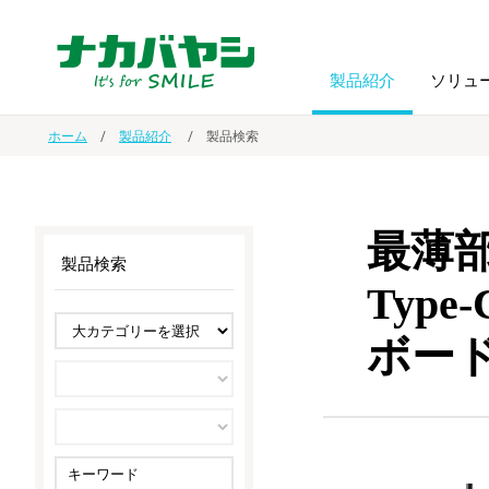
製品紹介
ソリュ
ホーム
製品紹介
製品検索
フォトフ
BPO
トップメッセージ
（ビジネス・プロセス・アウトソーシング）
アルバム
額縁
最薄
製品検索
オーダー手帳・ノベルティ制作
IR情報
プリンタ用紙
ノート・
Typ
ボー
スマートフォン・
ドキュメントスキャニングサービス
サステナビリティ
ゲーム関
タブレット関連
導入事例
防災・
シルバー
セキュリティ用品