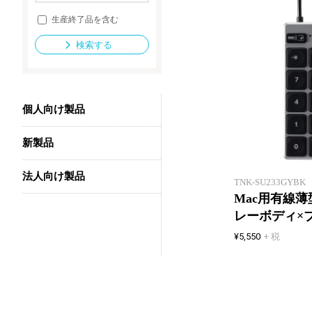
生産終了品を含む
検索する
法人向け製品
個人向け製品
新製品
法人向け製品
TNK-SU233GYBK
Mac用有線
レーボディ×
¥5,550
+ 税