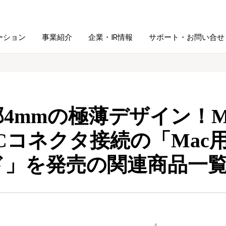
ーション
事業紹介
企業・IR情報
サポート・お問い合せ
レーム・
シュレッダ・
図書館ソリューション
経営方針
ラミネータ
部4mmの極薄デザイン！
ファイル・
学校ソリューション
沿革
紙製品
ホルダー用品
e-Cコネクタ接続の「Ma
ド」を発売の関連商品一
総務＋クリエイティブ
採用情報
連
デジタルカメラ関連
デジタル文具