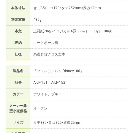
本体寸法
セミB5/ヨコ179×タテ252mm×厚み12mm
本体重量
480g
本文
上質紙70g/㎡ ロジカルA罫（7㎜）・30行・30枚
表紙
コートボール紙
仕様
糸綴じ背クロス製本
製品名
「フエルアルバム Disney100」
品番
A-LP-151、A-LP-152
カラー
ホワイト、ブルー
メーカー希
オープン
望小売価格
サイズ
タテ335×ヨコ325×背巾25mm