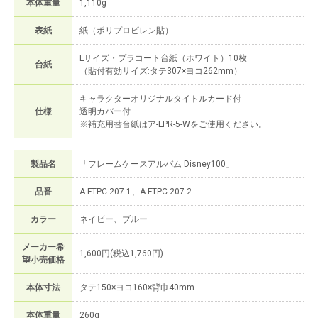
本体重量
1,110g
表紙
紙（ポリプロピレン貼）
Lサイズ・プラコート台紙（ホワイト）10枚
台紙
（貼付有効サイズ:タテ307×ヨコ262mm）
キャラクターオリジナルタイトルカード付
仕様
透明カバー付
※補充用替台紙はア-LPR-5-Wをご使用ください。
製品名
「フレームケースアルバム Disney100」
品番
A-FTPC-207-1、A-FTPC-207-2
カラー
ネイビー、ブルー
メーカー希
1,600円(税込1,760円)
望小売価格
本体寸法
タテ150×ヨコ160×背巾40mm
本体重量
260g