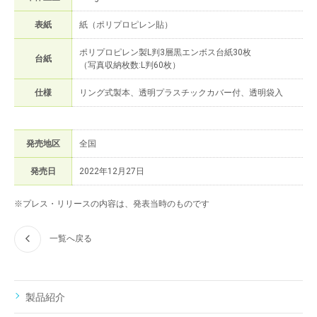
表紙
紙（ポリプロピレン貼）
ポリプロピレン製L判3層黒エンボス台紙30枚
台紙
（写真収納枚数:L判60枚）
仕様
リング式製本、透明プラスチックカバー付、透明袋入
発売地区
全国
発売日
2022年12月27日
※プレス・リリースの内容は、発表当時のものです
一覧へ戻る
製品紹介