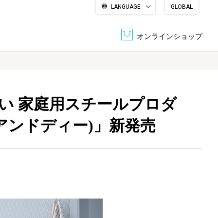
LANGUAGE
GLOBAL
English
繁體中文
简体中文
한국어
日本語
オンラインショップ
文書管理・機密抹消
会社概要
収納・整理用品
ファニチャー
い 家庭用スチールプロダ
アンドディー)」新発売
DPS（データ・プリント・サービス）
認証一覧
筆記具
パソコン周辺機器
サステナブルな紙器製品「asue（あすえ）」
ボード用品
事務用品
キャラクター・
学童用品
シリーズ商品