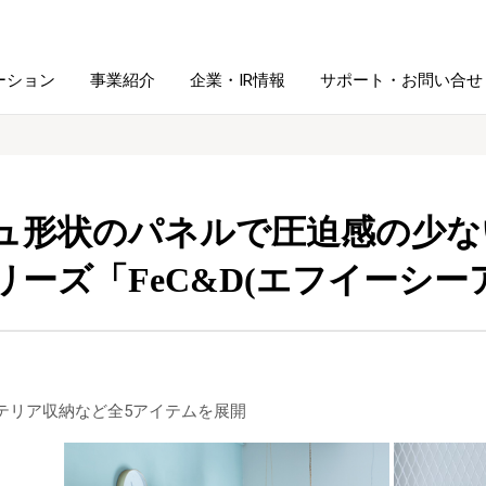
ーション
事業紹介
企業・IR情報
サポート・お問い合せ
レーム・
シュレッダ・
図書館ソリューション
経営方針
ラミネータ
ュ形状のパネルで圧迫感の少な
ファイル・
リーズ「FeC&D(エフイーシー
学校ソリューション
沿革
紙製品
ホルダー用品
総務＋クリエイティブ
採用情報
連
デジタルカメラ関連
テリア収納など全5アイテムを展開
デジタル文具