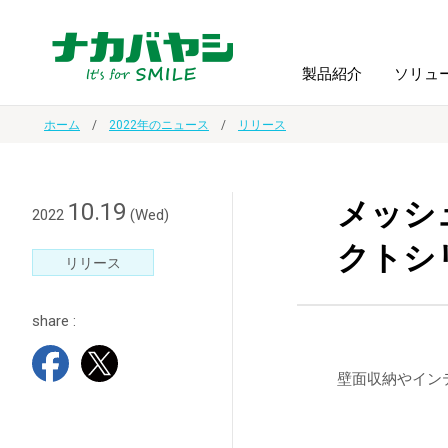
製品紹介
ソリュ
ホーム
2022年のニュース
リリース
フォトフ
BPO
トップメッセージ
（ビジネス・プロセス・アウトソーシング）
アルバム
額縁
メッシ
10.19
2022
(Wed)
クトシ
オーダー手帳・ノベルティ制作
IR情報
プリンタ用紙
ノート・
リリース
share :
スマートフォン・
ドキュメントスキャニングサービス
サステナビリティ
ゲーム関
タブレット関連
壁面収納やイン
導入事例
防災・
シルバー
セキュリティ用品