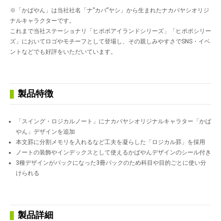
※「かばやん」は当社社名「ナ”カバ”ヤシ」から生まれたナカバヤシオリジ
ナルキャラクターです。
これまで当社ステーショナリ「ヒポポアイランドシリーズ」「ヒポポシリー
ズ」においてロゴやモチーフとして登場し、その親しみやすさでSNS・イベ
ントなどでも好評をいただいています。
製品特徴
「スイング・ロジカルノート」にナカバヤシオリジナルキャラター「かば
やん」デザインを追加
本文罫に分割メモリを入れるなど工夫を凝らした「ロジカル罫」を採用
ノートの装飾やインデックスとして使えるかばやんデザインのシール付き
3種デザインがパックになった3冊パックのため科目や目的ごとに使い分
けられる
製品詳細