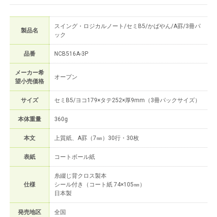
スイング・ロジカルノート/セミB5/かばやん/A罫/3冊パ
製品名
ック
品番
NCB516A-3P
メーカー希
オープン
望小売価格
サイズ
セミB5/ヨコ179×タテ252×厚9mm（3冊パックサイズ）
本体重量
360g
本文
上質紙、A罫（7㎜）30行・30枚
表紙
コートボール紙
糸綴じ背クロス製本
仕様
シール付き（コート紙 74×105㎜）
日本製
発売地区
全国