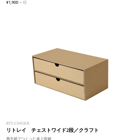
¥1,900
+ 税
RTY-CW01KR
リトレイ チェストワイド2段／クラフト
再生紙でつくった卓上収納