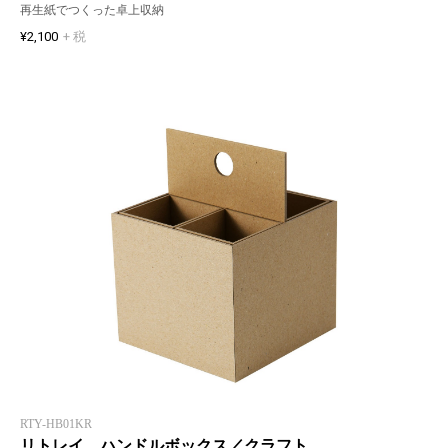
再生紙でつくった卓上収納
¥2,100
+ 税
RTY-HB01KR
リトレイ ハンドルボックス／クラフト