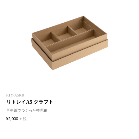
RTY-A5KR
リトレイA5 クラフト
再生紙でつくった整理箱
¥2,000
+ 税