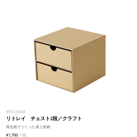
RTY-C01KR
リトレイ チェスト2段／クラフト
再生紙でつくった卓上収納
¥1,700
+ 税