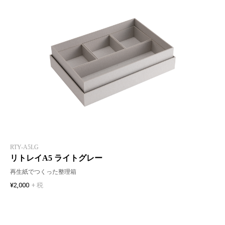
RTY-A5LG
リトレイA5 ライトグレー
再生紙でつくった整理箱
¥2,000
+ 税