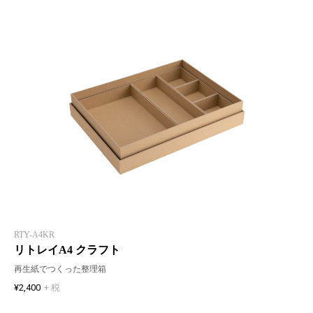
RTY-A4KR
リトレイA4 クラフト
再生紙でつくった整理箱
¥2,400
+ 税