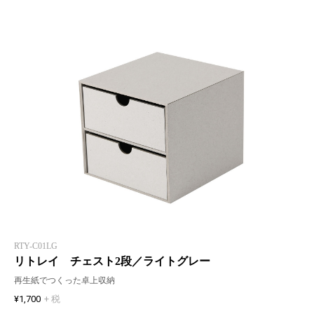
RTY-C01LG
リトレイ チェスト2段／ライトグレー
再生紙でつくった卓上収納
¥1,700
+ 税