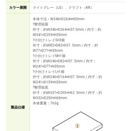
カラー展開
ライトグレー（LG）、クラフト（KR）
本体寸法：W346×D264×H65mm
?整理箱蓋
外寸：約W346×D264×H37.5mm / 内寸：約
W341×D259×H35mm
?小分けトレイS×3個
外寸：約W82×D82×H37. 5mm / 内寸：約
W77×D77×H35mm
?小分けトレイM×1個
外寸：約W246×D82×H37. 5mm / 内寸：
W241×D77×H35mm
?小分けトレイL×1個
外寸：約W246×D164×H37. 5mm / 内寸：約
W241×D159×H35mm
?整理箱底
外寸：約W337×D255×H62. 5mm / 内寸：約
W332×D250×H60mm
本体重量：763g
製品仕様