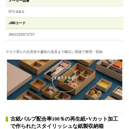
メーカー品番
RTY-A4LG
JANコード
4902205913757
デスク周りの文房具や趣味の道具まで幅広い用途で整理・収納
古紙パルプ配合率100％の再生紙×Vカット加工
で作られたスタイリッシュな紙製収納箱