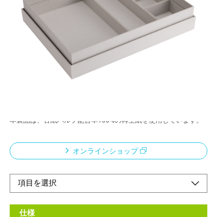
再生紙でつくった整理箱
メーカー希望小売価格：
¥2,400
+ 税
ばらばらと散らばりやすい小物をはじめ、いつも使うアイテムを
一つの箱にまとめて収納。
中のトレイは、取り出して卓上で使用したり、引き出しの小分け
にも使用できます。
中身の一覧性が高く、扱いやすいシンプル形状です。
Vカット加工により、エッジのある洗練した紙製整理箱です。
本製品は、古紙パルプ配合率100%の再生紙を使用しています。
オンラインショップ
仕様