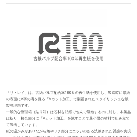
「リトレイ」は、古紙パルプ配合率100％の再生紙を使用し、製造時に厚紙
の表面にV字の溝を掘る「Vカット加工」で製函されたスタイリッシュな紙
製整理箱です。
一般的な整理箱（貼り箱）は芯材を貼紙で包んで製造するのに対し、本製品
は折り・接合部分に「Vカット加工」を施すことで最小限の材料で組み立て
て製函しています。
紙の温かみがありながら角やフチ部分にエッジのある洗練された質感を実現