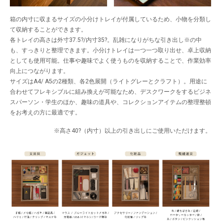
箱の内寸に収まるサイズの小分けトレイが付属しているため、小物を分類し
て収納することができます。
各トレイの高さは外寸37.5?/内寸35?。乱雑になりがちな引き出し※の中
も、すっきりと整理できます。小分けトレイは一つ一つ取り出せ、卓上収納
としても使用可能。仕事や趣味でよく使うものを収納することで、作業効率
向上につながります。
サイズはA4/ A5の2種類、各2色展開（ライトグレーとクラフト）。用途に
合わせてフレキシブルに組み換えが可能なため、デスクワークをするビジネ
スパーソン・学生のほか、趣味の道具や、コレクションアイテムの整理整頓
をお考えの方に最適です。
※高さ40?（内寸）以上の引き出しにご使用いただけます。