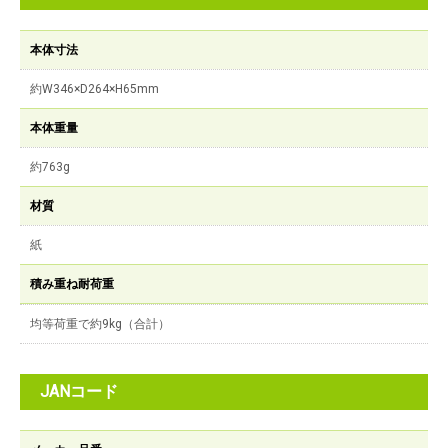
本体寸法
約W346×D264×H65mm
本体重量
約763g
材質
紙
積み重ね耐荷重
均等荷重で約9kg（合計）
JANコード