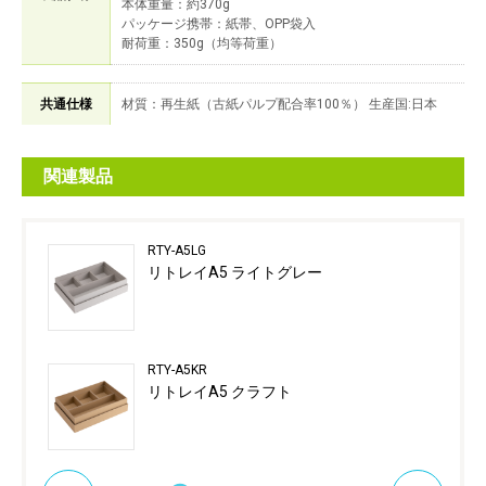
本体重量：約370g
パッケージ携帯：紙帯、OPP袋入
耐荷重：350g（均等荷重）
共通仕様
材質：再生紙（古紙パルプ配合率100％） 生産国:日本
関連製品
RTY-A5LG
リトレイA5 ライトグレー
RTY-A5KR
リトレイA5 クラフト