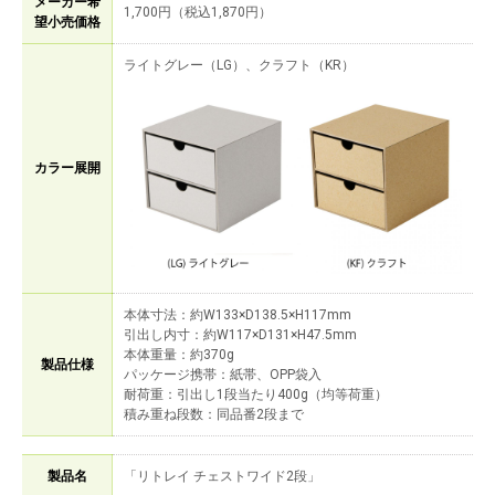
メーカー希
1,700円（税込1,870円）
望小売価格
ライトグレー（LG）、クラフト（KR）
カラー展開
本体寸法：約W133×D138.5×H117mm
引出し内寸：約W117×D131×H47.5mm
本体重量：約370g
製品仕様
パッケージ携帯：紙帯、OPP袋入
耐荷重：引出し1段当たり400g（均等荷重）
積み重ね段数：同品番2段まで
製品名
「リトレイ チェストワイド2段」