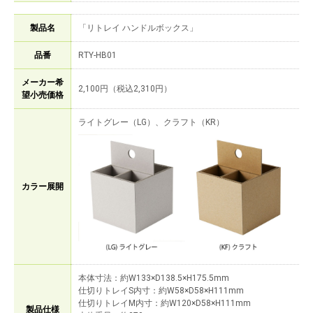
製品名
「リトレイ ハンドルボックス」
品番
RTY-HB01
メーカー希
2,100円（税込2,310円）
望小売価格
ライトグレー（LG）、クラフト（KR）
カラー展開
本体寸法：約W133×D138.5×H175.5mm
仕切りトレイS内寸：約W58×D58×H111mm
仕切りトレイM内寸：約W120×D58×H111mm
製品仕様