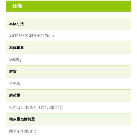
仕様
本体寸法
約W266×D138.5×H117mm
本体重量
約620g
材質
再生紙
耐荷重
引き出し1段あたり約450g(合計)
積み重ね耐荷重
同サイズ2段まで