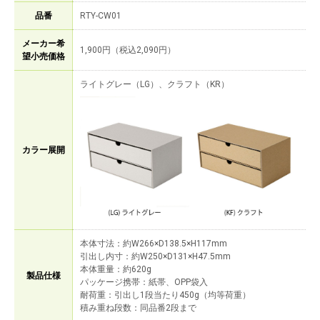
品番
RTY-CW01
メーカー希
1,900円（税込2,090円）
望小売価格
ライトグレー（LG）、クラフト（KR）
カラー展開
本体寸法：約W266×D138.5×H117mm
引出し内寸：約W250×D131×H47.5mm
本体重量：約620g
製品仕様
パッケージ携帯：紙帯、OPP袋入
耐荷重：引出し1段当たり450g（均等荷重）
積み重ね段数：同品番2段まで