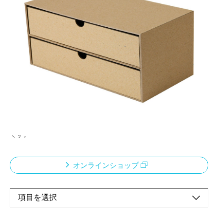
再生紙でつくった卓上収納
メーカー希望小売価格：
¥1,900
+ 税
デスクやテーブルにおいても邪魔にならないコンパクトサイズ展
開。
古紙パルプ配合率100%の再生紙を使用しています。
紙の温かみを感じられるクラフトとモノトーンで落ち着いた印象
のライトグレーの2色展開でインテリアにも馴染みます。
Vカット加工により、エッジのある洗練された紙製収納シリーズ
です。
オンラインショップ