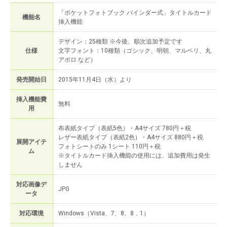
「ポケットフォトブック バインダー式」タイトルカード
機能名
挿入機能
デザイン：25種類 ※今後、順次追加予定です
仕様
文字フォント：10種類（ゴシック、明朝、マルベリ、丸
アポロ など）
発売開始日
2015年11月4日（水）より
挿入機能費
無料
用
布表紙タイプ（表紙5色）・A4サイズ 780円＋税
レザー表紙タイプ（表紙2色）・A4サイズ 880円＋税
展開アイテ
フォトシートのみ 1シート 110円＋税
ム
※タイトルカード挿入機能の使用には、追加費用は発生
しません
対応画像デ
JPG
ータ
対応環境
Windows（Vista、7、8、8．1）