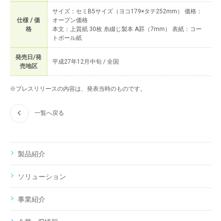
サイズ：セミB5サイズ（ヨコ179×タテ252mm） 価格：
仕様 / 価
オープン価格
格
本文：上質紙 30枚 糸綴じ製本 A罫（7mm） 表紙：コー
トボール紙
発売日/発
平成27年12月中旬 / 全国
売地区
※プレスリリースの内容は、発表当時のものです。
一覧へ戻る
製品紹介
ソリューション
事業紹介