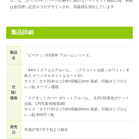
ム」は、カバンの中でページが勝手に開かないマグネット表紙仕様。表紙
は金箔押し記念ロゴがデザインされ、高級感を演出しています
製品詳細
製品
「ピーナッツ65周年 アルバムシリーズ」
名
「A4サイズフエルアルバム」 （プラコート台紙（ホワイト）8
枚入 オリジナルタイトルカード付）
サイズ：タテ304×ヨコ240×背幅22mm 表紙：印刷ポリプロピ
仕
レン貼 オープン価格
様/
価格
「マグネットカバー ポケットアルバム」 (L判1段黒色ポケット
台紙、L判写真40枚収納)
サイズ：タテ110×ヨコ160×背幅30mm 表紙：印刷ポリプロピ
レン貼 800円＋税
発売
平成27年7月下旬より順次
日