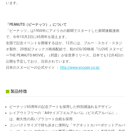
います。
「PEANUTS（ピーナッツ）」について
「ピーナッツ」は1950年にアメリカの新聞でスタートした新聞連載漫画
で、今年10月2日に65周年を迎えます。
全国で記念イベントを開催するほか、12月には、ブルー・スカイ・スタジ
オ製作、20世紀フォックス映画配給で、初のCG/3D映画『I LOVE スヌーピ
ーTHE PEANUTS MOVIE』（邦題）が全世界リリース。日本でも12月4日の
公開を予定しており、注目されています。
日本のスヌーピーの公式サイト ：
http://www.snoopy.co.jp/
製品特徴
ピーナッツ65周年の記念アートを採用した特別感溢れるデザイン
レイアウトフリーの「A4サイズフエルアルバム（ビス式アルバム）」
は、耐久性の高いプラコート台紙を採用
コンパクトサイズで持ち歩きに便利な「マグネットカバーポケットアルバ