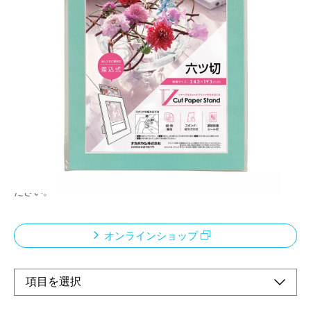
プリントの出し入れに便利な差込式を採用
メーカー希望小売価格：
¥800
+ 税
差込式の為、繰り返しご使用いただけます。プリントと保護シー
トは上部スリットから出し入れします。キャンバスのような質感
でインテリアとしてもギフトとしても使いやすい風合いの紙を採
用しました。
<ご使用上の注意>
透明板の両面に保護フィルムがついています。はがしてご使用く
ださい。
オンラインショップ