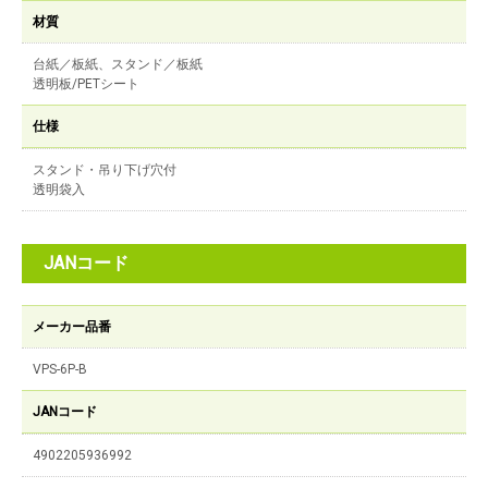
材質
台紙／板紙、スタンド／板紙
透明板/PETシート
仕様
スタンド・吊り下げ穴付
透明袋入
JANコード
メーカー品番
VPS-6P-B
JANコード
4902205936992