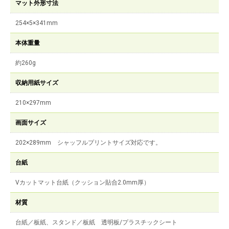
マット外形寸法
254×5×341mm
本体重量
約260g
収納用紙サイズ
210×297mm
画面サイズ
202×289mm シャッフルプリントサイズ対応です。
台紙
Vカットマット台紙（クッション貼合2.0mm厚）
材質
台紙／板紙、スタンド／板紙 透明板/プラスチックシート