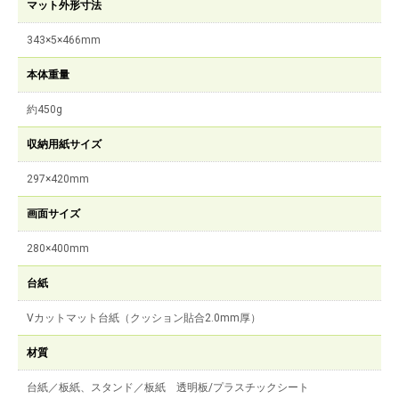
マット外形寸法
343×5×466mm
本体重量
約450g
収納用紙サイズ
297×420mm
画面サイズ
280×400mm
台紙
Vカットマット台紙（クッション貼合2.0mm厚）
材質
台紙／板紙、スタンド／板紙 透明板/プラスチックシート