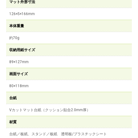
マット外形寸法
126×5×166mm
本体重量
約70g
収納用紙サイズ
89×127mm
画面サイズ
80×118mm
台紙
Vカットマット台紙（クッション貼合2.0mm厚）
材質
台紙／板紙、スタンド／板紙 透明板/プラスチックシート