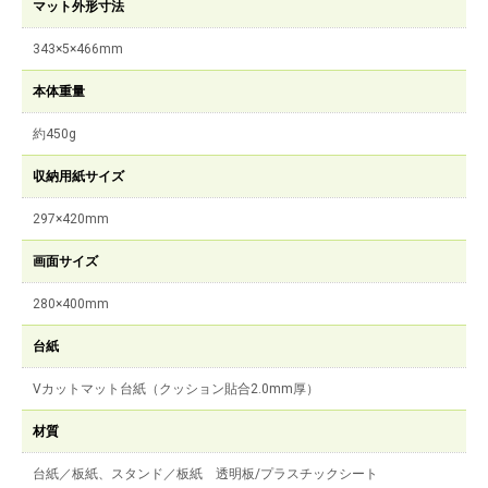
マット外形寸法
343×5×466mm
本体重量
約450g
収納用紙サイズ
297×420mm
画面サイズ
280×400mm
台紙
Vカットマット台紙（クッション貼合2.0mm厚）
材質
台紙／板紙、スタンド／板紙 透明板/プラスチックシート