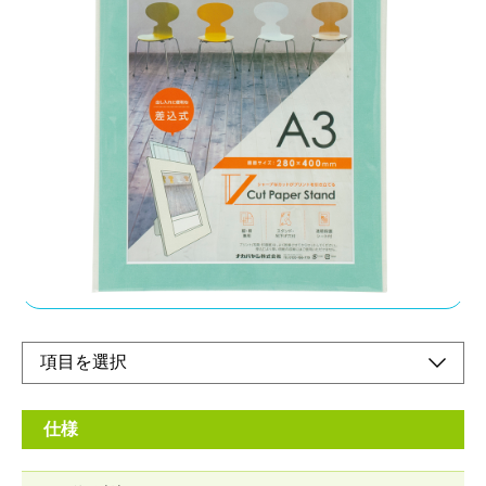
プリントの出し入れに便利な差込式を採用
メーカー希望小売価格：
¥1,680
+ 税
差込式の為、繰り返しご使用いただけます。プリントと保護シー
トは上部スリットから出し入れします。キャンバスのような質感
でインテリアとしてもギフトとしても使いやすい風合いの紙を採
用しました。
オンラインショップ
仕様