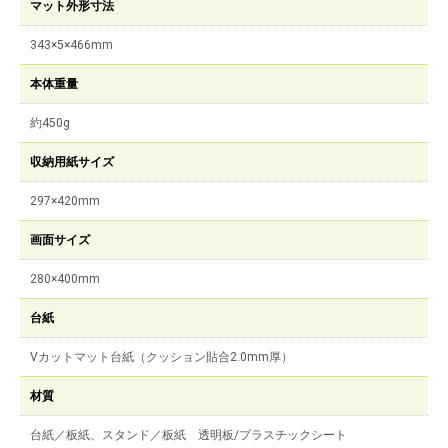
マット外形寸法
343×5×466mm
本体重量
約450g
収納用紙サイズ
297×420mm
画面サイズ
280×400mm
台紙
Vカットマット台紙（クッション貼合2.0mm厚）
材質
台紙／板紙、スタンド／板紙 透明板/プラスチックシート