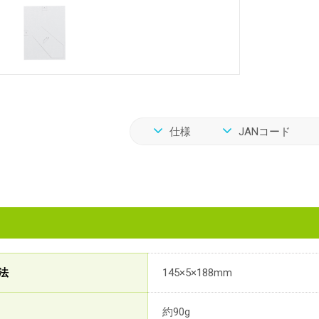
仕様
JANコード
法
145×5×188mm
約90g