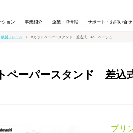
ーション
事業紹介
企業・IR情報
サポート・お問い合せ
紙製フレーム
Vカットペーパースタンド 差込式 A6 ベージュ
レーム・
シュレッダ・
図書館ソリューション
経営方針
ラミネータ
トペーパースタンド 差込式
ファイル・
学校ソリューション
沿革
紙製品
ホルダー用品
総務＋クリエイティブ
採用情報
連
デジタルカメラ関連
デジタル文具
プリ