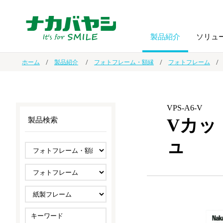
製品紹介
ソリュ
ホーム
製品紹介
フォトフレーム・額縁
フォトフレーム
フォトフ
BPO
トップメッセージ
（ビジネス・プロセス・アウトソーシング）
アルバム
額縁
VPS-A6-V
Vカッ
製品検索
オーダー手帳・ノベルティ制作
IR情報
プリンタ用紙
ノート・
ュ
スマートフォン・
ドキュメントスキャニングサービス
サステナビリティ
ゲーム関
タブレット関連
導入事例
防災・
シルバー
セキュリティ用品