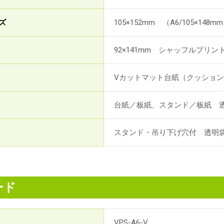
ズ
105×152mm （A6/105×148m
92×141mm シャッフルプリ
Vカットマット台紙（クッション貼
台紙／板紙、スタンド／板紙 透
スタンド・吊り下げ穴付 透明
ード
VPS-A6-V