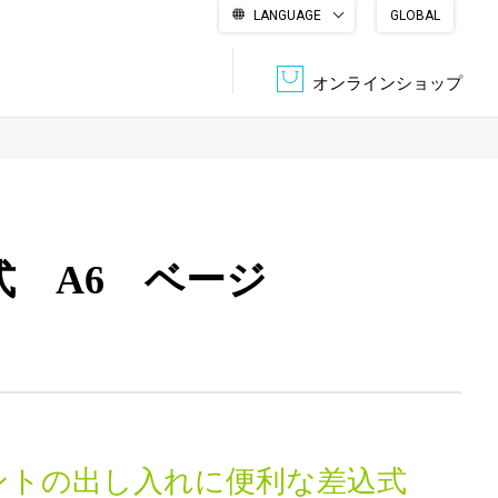
LANGUAGE
GLOBAL
English
繁體中文
简体中文
한국어
日本語
オンラインショップ
文書管理・機密抹消
会社概要
収納・整理用品
ファニチャー
 A6 ベージ
DPS（データ・プリント・サービス）
認証一覧
筆記具
パソコン周辺機器
サステナブルな紙器製品「asue（あすえ）」
ボード用品
事務用品
キャラクター・
学童用品
シリーズ商品
ントの出し入れに便利な差込式