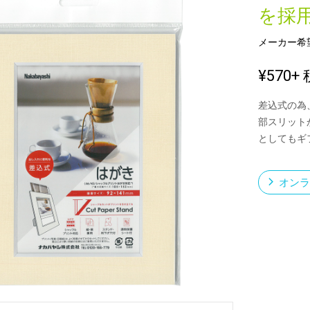
を採
メーカー希
新製品一覧
¥570
+ 
差込式の為
部スリット
としてもギ
オンラ