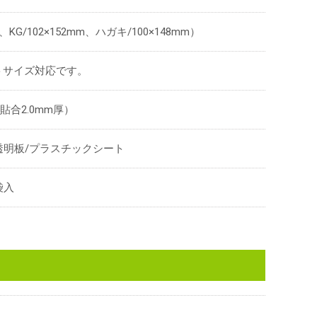
m、KG/102×152mm、ハガキ/100×148mm）
ントサイズ対応です。
合2.0mm厚）
明板/プラスチックシート
袋入