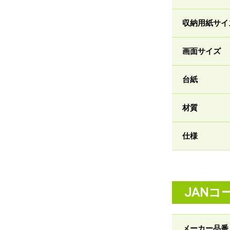
収納用紙サイ
画面サイズ
台紙
材質
仕様
JANコ
メーカー品番