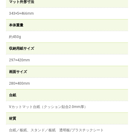
マット外形寸法
343×5×466mm
本体重量
約450g
収納用紙サイズ
297×420mm
画面サイズ
280×400mm
台紙
Vカットマット台紙（クッション貼合2.0mm厚）
材質
台紙／板紙、スタンド／板紙 透明板/プラスチックシート