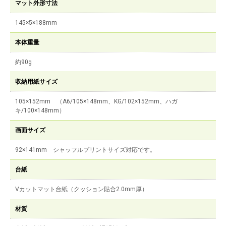
マット外形寸法
145×5×188mm
本体重量
約90g
収納用紙サイズ
105×152mm （A6/105×148mm、KG/102×152mm、ハガ
キ/100×148mm）
画面サイズ
92×141mm シャッフルプリントサイズ対応です。
台紙
Vカットマット台紙（クッション貼合2.0mm厚）
材質