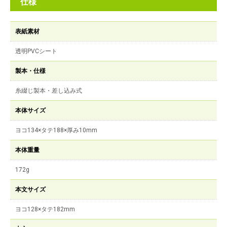
仕様
表紙素材
透明PVCシート
製本・仕様
糸綴じ製本・差し込み式
本体サイズ
ヨコ134×タテ188×厚み10mm
本体重量
172g
本文サイズ
ヨコ128×タテ182mm