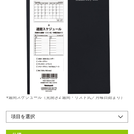
カラーPVCカバー付きB6サイズのロジカルダイア
リー。月間ブロックと見開き2週間を1冊にまとめ
ています。
メーカー希望小売価格：
¥960
+ 税
生産終了品
月間スケジュール（見開き1 ヶ月・ブロック式／日曜日始まり）
+週間スケジュール（見開き2 週間・リスト式／月曜日始まり）