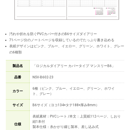
汚れや折れを防ぐPVCカバー付きのB6サイズダイアリー
71ページ分のノートページを収録しているのでたっぷり書き込める
表紙デザインはピンク、ブルー、イエロー、グリーン、ホワイト、グレー
の6種類
製品名
「ロジカルダイアリー カバータイプ マンスリーB6」
品番
NSV-B602-23
6種（ピンク、ブルー、イエロー、グリーン、ホワイ
カラー
ト、グレー）
サイズ
B6サイズ（ヨコ134×タテ188×厚み8mm）
表紙素材：PVCシート /本文：上質紙112ページ、しおり
紐1本付
仕様
製本仕様：糸かがり綴じ製本、差し込み式