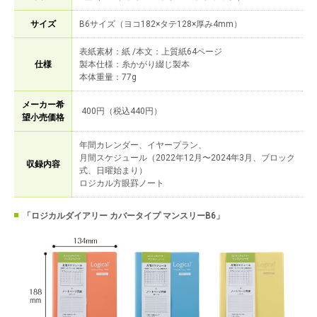
サイズ
B6サイズ（ヨコ182×タテ128×厚み4mm）
表紙素材：紙 /本文：上質紙64ページ
仕様
製本仕様：糸かがり綴じ製本
本体重量：77g
メーカー希
400円（税込440円）
望小売価格
年間カレンダー、イヤープラン、
月間スケジュール（2022年12月〜2024年3月、ブロック
収録内容
式、日曜始まり）
ロジカル方眼罫ノート
「ロジカルダイアリー カバータイプ マンスリーB6」