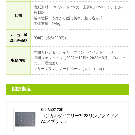
表紙素材：PVCシート /本文：上質紙112ページ、しおり
紐1本付
仕様
製本仕様：糸かがり綴じ製本、差し込み式
本体重量：165g
メーカー希
900円（税込990円）
望小売価格
年間カレンダー、イヤープラン、イベントページ、
月間スケジュール（2022年12月〜2024年3月、ブロック
収録内容
式、日曜始まり）
フリープラン、ノートページ（ロジカル罫）
関連製品
CLT-A502-23D
ロジカルダイアリー2023リングタイプ／
A5／ブラック