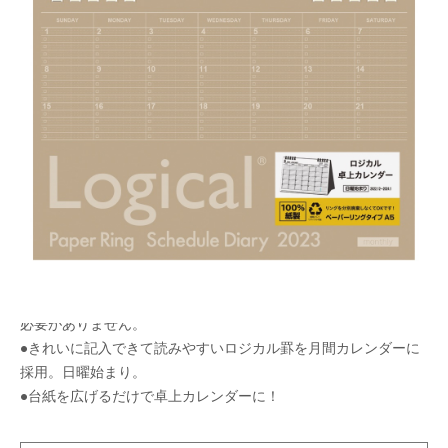
100％紙製でそのままリサイクルできるロジカルノ
ートタイプの卓上カレンダー
メーカー希望小売価格：
¥1,000
+ 税
生産終了品
【FSC® 認証商品】樹脂を含まない100%紙製のため全てをリサ
イクル可能な雑紙として分類されます。用紙と綴じ具を分別する
必要がありません。
●きれいに記入できて読みやすいロジカル罫を月間カレンダーに
採用。日曜始まり。
●台紙を広げるだけで卓上カレンダーに！