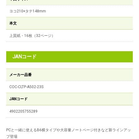
ヨコ210×タテ148mm
本文
上質紙・16枚（32ページ）
JANコード
メーカー品番
COC-CLTP-A502-23S
JANコード
4902205755289
PCと一緒に使えるB6横タイプや大容量ノートページ付きなど新ラインアッ
プ登場