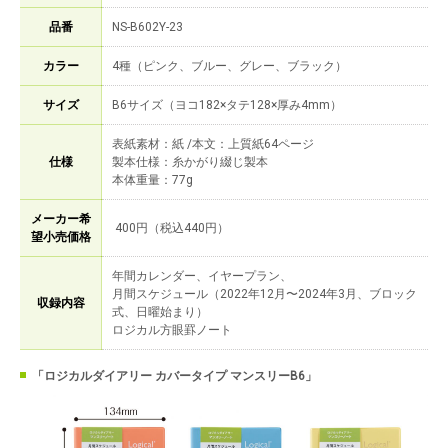
品番
NS-B602Y-23
カラー
4種（ピンク、ブルー、グレー、ブラック）
サイズ
B6サイズ（ヨコ182×タテ128×厚み4mm）
表紙素材：紙 /本文：上質紙64ページ
仕様
製本仕様：糸かがり綴じ製本
本体重量：77g
メーカー希
400円（税込440円）
望小売価格
年間カレンダー、イヤープラン、
月間スケジュール（2022年12月〜2024年3月、ブロック
収録内容
式、日曜始まり）
ロジカル方眼罫ノート
「ロジカルダイアリー カバータイプ マンスリーB6」