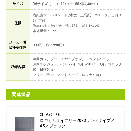
サイズ
B6サイズ（ヨコ134×タテ188×厚み8mm）
表紙素材：PVCシート /本文：上質紙112ページ、しおり
紐1本付
仕様
製本仕様：糸かがり綴じ製本、差し込み式
本体重量：165g
メーカー希
900円（税込990円）
望小売価格
年間カレンダー、イヤープラン、イベントページ、
月間スケジュール（2022年12月〜2024年3月、ブロック
収録内容
式、日曜始まり）
フリープラン、ノートページ（ロジカル罫）
関連製品
CLT-A502-23D
ロジカルダイアリー2023リングタイプ／
A5／ブラック