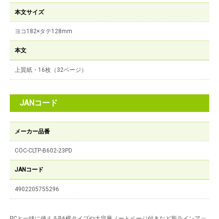
本文サイズ
ヨコ182×タテ128mm
本文
上質紙・16枚（32ページ）
JANコード
メーカー品番
COC-CLTP-B602-23PD
JANコード
4902205755296
PCと一緒に使えるB6横タイプや大容量ノートページ付きなど新ラインアッ