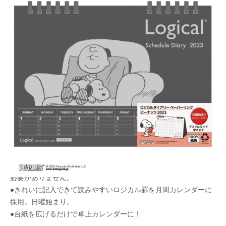
100％紙製でそのままリサイクルできるロジカルノ
ートタイプの卓上カレンダー
メーカー希望小売価格：
¥970
+ 税
生産終了品
【FSC® 認証商品】樹脂を含まない100%紙製のため全てをリサ
イクル可能な雑紙として分類されます。用紙と綴じ具を分別する
必要がありません。
●きれいに記入できて読みやすいロジカル罫を月間カレンダーに
採用。日曜始まり。
●台紙を広げるだけで卓上カレンダーに！