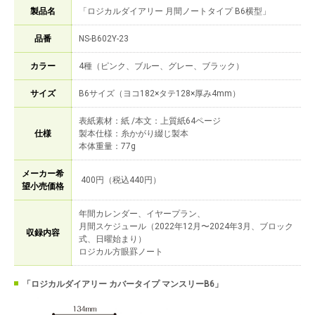
製品名
「ロジカルダイアリー 月間ノートタイプ B6横型」
品番
NS-B602Y-23
カラー
4種（ピンク、ブルー、グレー、ブラック）
サイズ
B6サイズ（ヨコ182×タテ128×厚み4mm）
表紙素材：紙 /本文：上質紙64ページ
仕様
製本仕様：糸かがり綴じ製本
本体重量：77g
メーカー希
400円（税込440円）
望小売価格
年間カレンダー、イヤープラン、
月間スケジュール（2022年12月〜2024年3月、ブロック
収録内容
式、日曜始まり）
ロジカル方眼罫ノート
「ロジカルダイアリー カバータイプ マンスリーB6」