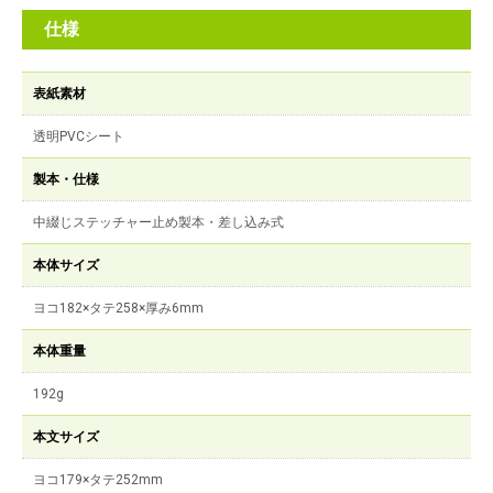
仕様
表紙素材
透明PVCシート
製本・仕様
中綴じステッチャー止め製本・差し込み式
本体サイズ
ヨコ182×タテ258×厚み6mm
本体重量
192g
本文サイズ
ヨコ179×タテ252mm