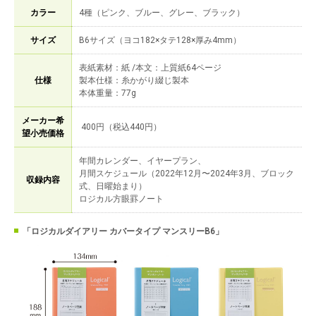
カラー
4種（ピンク、ブルー、グレー、ブラック）
サイズ
B6サイズ（ヨコ182×タテ128×厚み4mm）
表紙素材：紙 /本文：上質紙64ページ
仕様
製本仕様：糸かがり綴じ製本
本体重量：77g
メーカー希
400円（税込440円）
望小売価格
年間カレンダー、イヤープラン、
月間スケジュール（2022年12月〜2024年3月、ブロック
収録内容
式、日曜始まり）
ロジカル方眼罫ノート
「ロジカルダイアリー カバータイプ マンスリーB6」