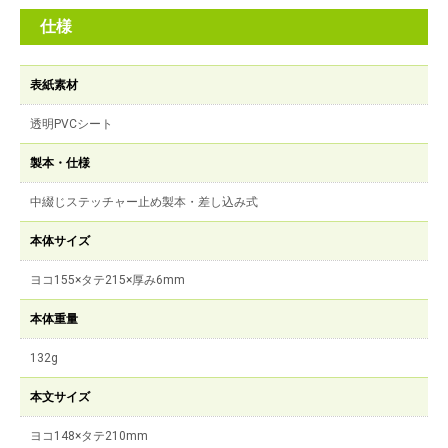
仕様
表紙素材
透明PVCシート
製本・仕様
中綴じステッチャー止め製本・差し込み式
本体サイズ
ヨコ155×タテ215×厚み6mm
本体重量
132g
本文サイズ
ヨコ148×タテ210mm