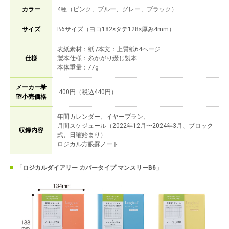
カラー
4種（ピンク、ブルー、グレー、ブラック）
サイズ
B6サイズ（ヨコ182×タテ128×厚み4mm）
表紙素材：紙 /本文：上質紙64ページ
仕様
製本仕様：糸かがり綴じ製本
本体重量：77g
メーカー希
400円（税込440円）
望小売価格
年間カレンダー、イヤープラン、
月間スケジュール（2022年12月〜2024年3月、ブロック
収録内容
式、日曜始まり）
ロジカル方眼罫ノート
「ロジカルダイアリー カバータイプ マンスリーB6」