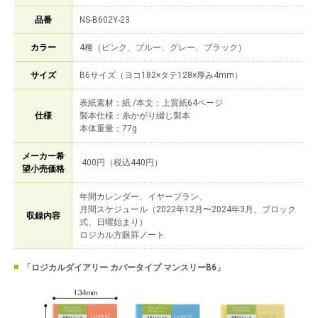
品番
NS-B602Y-23
カラー
4種（ピンク、ブルー、グレー、ブラック）
サイズ
B6サイズ（ヨコ182×タテ128×厚み4mm）
表紙素材：紙 /本文：上質紙64ページ
仕様
製本仕様：糸かがり綴じ製本
本体重量：77g
メーカー希
400円（税込440円）
望小売価格
年間カレンダー、イヤープラン、
月間スケジュール（2022年12月〜2024年3月、ブロック
収録内容
式、日曜始まり）
ロジカル方眼罫ノート
「ロジカルダイアリー カバータイプ マンスリーB6」