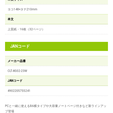
ヨコ148×タテ210mm
本文
上質紙・16枚（32ページ）
JANコード
メーカー品番
CLT-A502-23W
JANコード
4902205755241
PCと一緒に使えるB6横タイプや大容量ノートページ付きなど新ラインアッ
プ登場