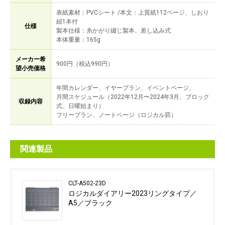
表紙素材：PVCシート /本文：上質紙112ページ、しおり
紐1本付
仕様
製本仕様：糸かがり綴じ製本、差し込み式
本体重量：165g
メーカー希
900円（税込990円）
望小売価格
年間カレンダー、イヤープラン、イベントページ、
月間スケジュール（2022年12月〜2024年3月、ブロック
収録内容
式、日曜始まり）
フリープラン、ノートページ（ロジカル罫）
関連製品
CLT-A502-23D
ロジカルダイアリー2023リングタイプ／
A5／ブラック