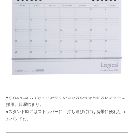
丈夫なPP表紙で持ち運びにも便利。卓上カレンダ
ーにもなるロジカルノートタイプのスケジュール
帳。
メーカー希望小売価格：
¥950
+ 税
生産終了品
スタンド台紙を広げるだけでデスクに立てて使えます！
●きれいに記入できて読みやすいロジカル罫を月間カレンダーに
採用。日曜始まり。
●スタンド時にはストッパーに、持ち運び時には携帯に便利なゴ
ムバンド付。