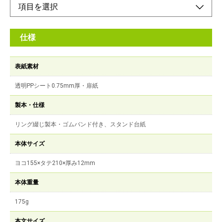
仕様
表紙素材
透明PPシート0.75mm厚・扉紙
製本・仕様
リング綴じ製本・ゴムバンド付き、スタンド台紙
本体サイズ
ヨコ155×タテ210×厚み12mm
本体重量
175g
本文サイズ